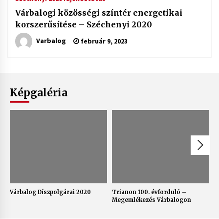
Várbalogi közösségi színtér energetikai
korszerűsítése – Széchenyi 2020
Varbalog
február 9, 2023
Képgaléria
Várbalog Díszpolgárai 2020
Trianon 100. évforduló –
V
Megemlékezés Várbalogon
2