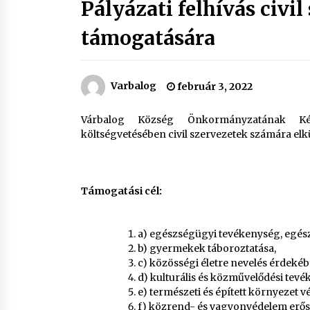
Pályázati felhívás civil
támogatására
Varbalog
február 3, 2022
Várbalog Község Önkormányzatának Képv
költségvetésében civil szervezetek számára elkü
Támogatási cél:
a) egészségügyi tevékenység, egész
b) gyermekek táboroztatása,
c) közösségi életre nevelés érdek
d) kulturális és közművelődési tev
e) természeti és épített környezet 
f) közrend- és vagyonvédelem erősí