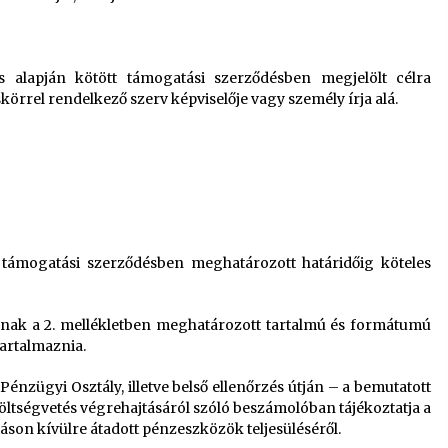
alapján kötött támogatási szerződésben megjelölt célra
körrel rendelkező szerv képviselője vagy személy írja alá.
 támogatási szerződésben meghatározott határidőig köteles
ónak a 2. mellékletben meghatározott tartalmú és formátumú
tartalmaznia.
énzügyi Osztály, illetve belső ellenőrzés útján – a bemutatott
költségvetés végrehajtásáról szóló beszámolóban tájékoztatja a
táson kívülre átadott pénzeszközök teljesüléséről.