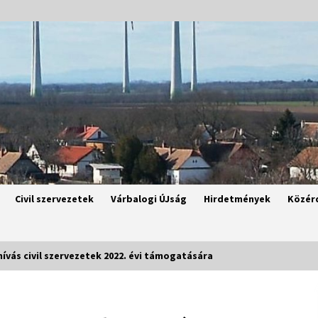
Civil szervezetek
Várbalogi ÚJság
Hirdetmények
Közér
hívás civil szervezetek 2022. évi támogatására