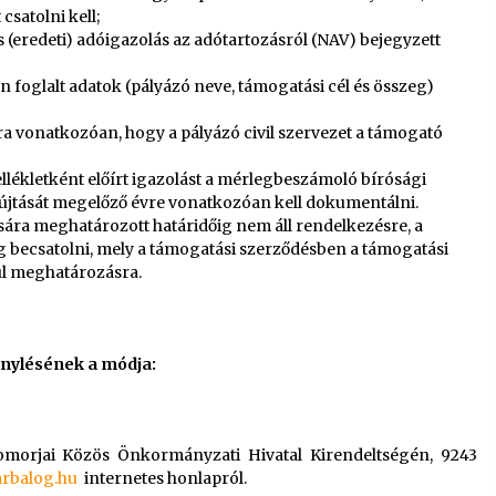
csatolni kell;
(eredeti) adóigazolás az adótartozásról (NAV) bejegyzett
an foglalt adatok (pályázó neve, támogatási cél és összeg)
rra vonatkozóan, hogy a pályázó civil szervezet a támogató
ellékletként előírt igazolást a mérlegbeszámoló bírósági
nyújtását megelőző évre vonatkozóan kell dokumentálni.
ára meghatározott határidőig nem áll rendelkezésre, a
ag becsatolni, mely a támogatási szerződésben a támogatási
rül meghatározásra.
nylésének a módja:
morjai Közös Önkormányzati Hivatal Kirendeltségén, 9243
rbalog.hu
internetes honlapról.