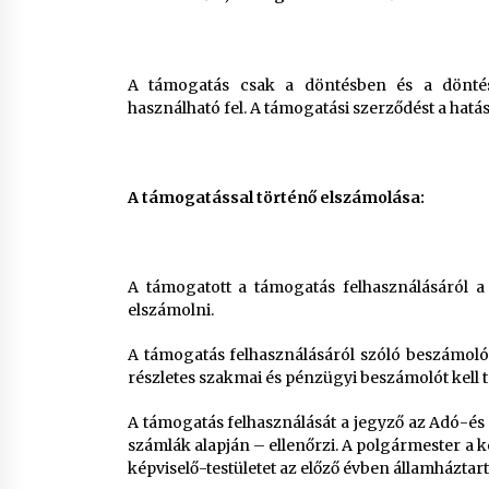
A támogatás csak a döntésben és a döntés 
használható fel. A támogatási szerződést a hatás
A támogatással történő elszámolása:
A támogatott a támogatás felhasználásáról a
elszámolni.
A támogatás felhasználásáról szóló beszámol
részletes szakmai és pénzügyi beszámolót kell 
A támogatás felhasználását a jegyző az Adó-és P
számlák alapján – ellenőrzi. A polgármester a 
képviselő-testületet az előző évben államháztar