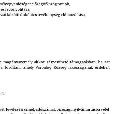
, esélyegyenlőséget elősegítő programok,
és lebonyolítása,
nyzat közötti önkéntes tevékenység előmozdítása,
etve magányszemély akkor részesíthető támogatásban, ha azt
nja fordítani, amely Várbalog Község lakosságának érdekeit
ll:
ét, levelezési címét, adószámát, bírósági nyilvántartásba vétel