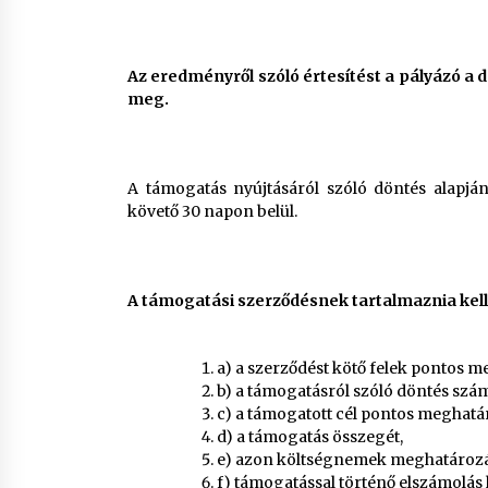
Az eredményről szóló értesítést a pályázó a 
meg.
A támogatás nyújtásáról szóló döntés alapján
követő 30 napon belül.
A támogatási szerződésnek tartalmaznia kell
a) a szerződést kötő felek pontos me
b) a támogatásról szóló döntés szá
c) a támogatott cél pontos meghatá
d) a támogatás összegét,
e) azon költségnemek meghatározás
f) támogatással történő elszámolás h