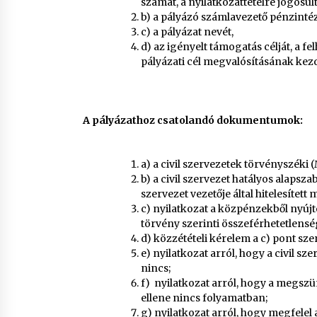
számát, a nyilatkozattételre jogosul
b) a pályázó számlavezető pénzint
c) a pályázat nevét,
d) az igényelt támogatás célját, a f
pályázati cél megvalósításának kezd
A pályázathoz csatolandó dokumentumok:
a) a civil szervezetek törvényszéki 
b) a civil szervezet hatályos alap
szervezet vezetője által hitelesített 
c) nyilatkozat a közpénzekből nyújt
törvény szerinti összeférhetetlenség,
d) közzétételi kérelem a c) pont szer
e) nyilatkozat arról, hogy a civil s
nincs;
f) nyilatkozat arról, hogy a megsz
ellene nincs folyamatban;
g) nyilatkozat arról, hogy megfele