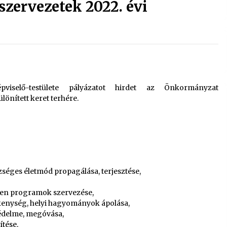
 szervezetek 2022. évi
iselő-testülete pályázatot hirdet az Önkormányzat
lönített keret terhére.
séges életmód propagálása, terjesztése,
ében programok szervezése,
ékenység, helyi hagyományok ápolása,
védelme, megóvása,
tése,