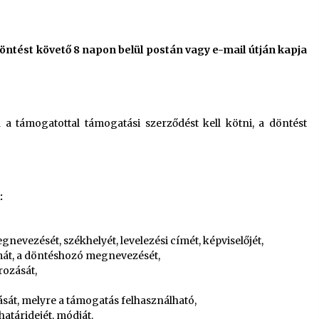
döntést követő 8 napon belül postán vagy e-mail útján kapja
 a támogatottal támogatási szerződést kell kötni, a döntést
:
gnevezését, székhelyét, levelezési címét, képviselőjét,
mát, a döntéshozó megnevezését,
rozását,
át, melyre a támogatás felhasználható,
atáridejét, módját.