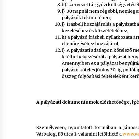
h) szervezet tárgyévi költségvetését 
i) 30 napnál nem régebbi, nemleges 
pályázók tekintetében,
j) írásbeli hozzájárulás a pályázatb
kezeléséhez és közzétételéhez,
k) a pályázó írásbeli nyilatkozata a
ellenőrzéséhez hozzájárul,
l) A pályázati adatlapon kötelező m
letétbe helyezéséről a pályázat be
Amennyiben ez a pályázat benyújtás
pályázó köteles június 30-ig pótlól
összeg folyósítási feltételeként ke
A pályázati dokumentumok elérhetősége, igé
Személyesen, nyomtatott formában a Jánosso
Várbalog, Fő utca 1. valamint letölthető a
www.va