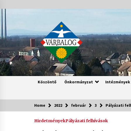
Skip
to
content
Köszöntő
Önkormányzat
Intézmények
Home
2022
február
3
Pályázati fel
Hirdetmények
Pályázati felhívások