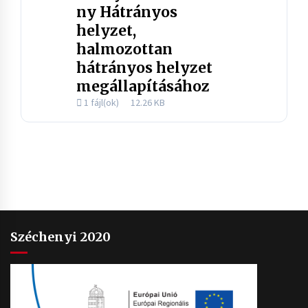
ny Hátrányos
helyzet,
halmozottan
hátrányos helyzet
megállapításához
1 fájl(ok)
12.26 KB
Széchenyi 2020