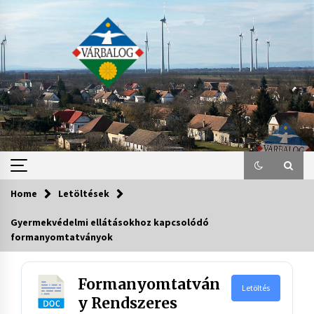
Skip
to
content
Home
Letöltések
Gyermekvédelmi ellátásokhoz kapcsolódó
formanyomtatványok
Formanyomtatván
Letöltés
y Rendszeres