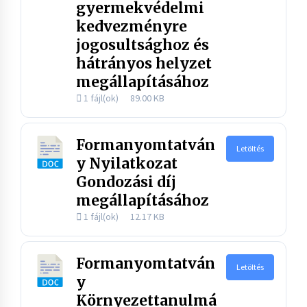
gyermekvédelmi
kedvezményre
jogosultsághoz és
hátrányos helyzet
megállapításához
1 fájl(ok)
89.00 KB
Formanyomtatván
Letöltés
y Nyilatkozat
Gondozási díj
megállapításához
1 fájl(ok)
12.17 KB
Formanyomtatván
Letöltés
y
Környezettanulmá