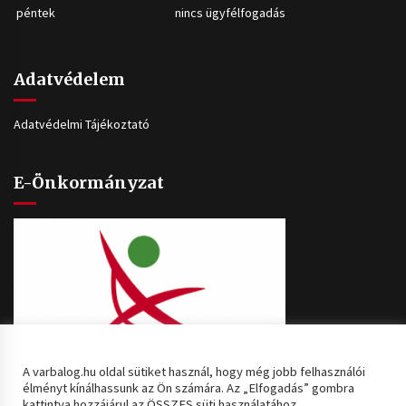
péntek
nincs ügyfélfogadás
Adatvédelem
Adatvédelmi Tájékoztató
E-Önkormányzat
A varbalog.hu oldal sütiket használ, hogy még jobb felhasználói
élményt kínálhassunk az Ön számára. Az „Elfogadás” gombra
kattintva hozzájárul az ÖSSZES süti használatához.