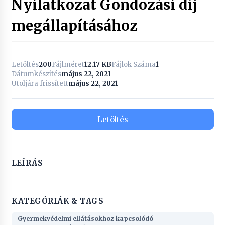
Nyilatkozat Gondozási díj
megállapításához
Letöltés
200
Fájlméret
12.17 KB
Fájlok Száma
1
Dátumkészítés
május 22, 2021
Utoljára frissített
május 22, 2021
Letöltés
LEÍRÁS
KATEGÓRIÁK & TAGS
Gyermekvédelmi ellátásokhoz kapcsolódó