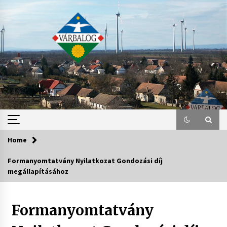
Skip
to
content
Home
Formanyomtatvány Nyilatkozat Gondozási díj
megállapításához
Formanyomtatvány