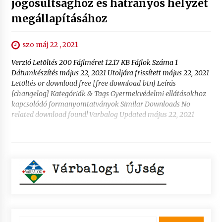
jogosultsághoz és hátrányos helyzet
megállapításához
szo máj 22 , 2021
Verzió Letöltés 200 Fájlméret 12.17 KB Fájlok Száma 1
Dátumkészítés május 22, 2021 Utoljára frissített május 22, 2021
Letöltés or download free [free_download_btn] Leírás
[changelog] Kategóriák & Tags Gyermekvédelmi ellátásokhoz
kapcsolódó formanyomtatványok Similar Downloads No
related download found! Varbalog Updated május 22, 2021
Keresés: