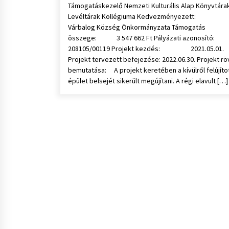
Támogatáskezelő Nemzeti Kulturális Alap Könyvtára
Levéltárak Kollégiuma Kedvezményezett:
Várbalog Község Önkormányzata Támogatás
összege: 3 547 662 Ft Pályázati azonosít
208105/00119 Projekt kezdés: 2021.05.01.
Projekt tervezett befejezése: 2022.06.30. Projekt rö
bemutatása: A projekt keretében a kívülről felújíto
épület belsejét sikerült megújítani. A régi elavult […]