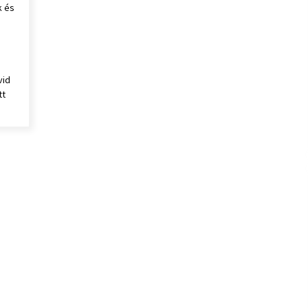
k és
ó:
vid
tt