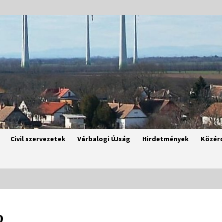
Civil szervezetek
Várbalogi ÚJság
Hirdetmények
Közér
p