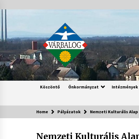
Skip
to
content
Köszöntő
Önkormányzat
Intézmények
Home
Pályázatok
Nemzeti Kulturális Alap
Nemzeti Kulturális Ala