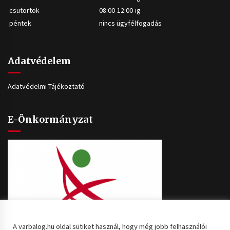
csütörtök
08:00-12:00-ig
péntek
nincs ügyfélfogadás
Adatvédelem
Adatvédelmi Tájékoztató
E-Önkormányzat
A varbalog.hu oldal sütiket használ, hogy még jobb felhasználói