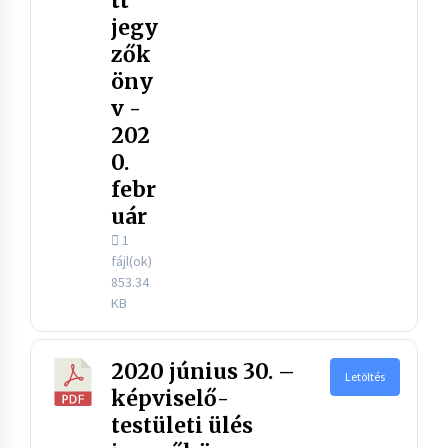
tt
jegy
zők
öny
v -
202
0.
febr
uár
1
fájl(ok)
853.34
KB
2020 június 30. –
Letöltés
képviselő-
testületi ülés