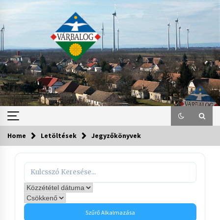
Skip
to
content
Home
Letöltések
Jegyzőkönyvek
Szűrő Alkalmazása