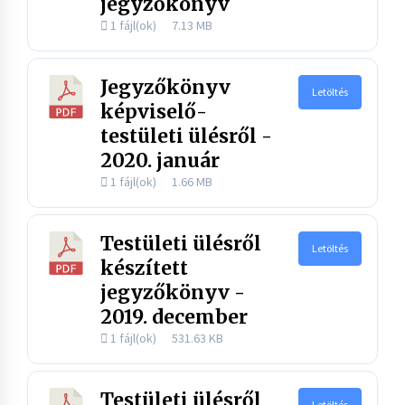
jegyzőkönyv
1 fájl(ok)
7.13 MB
Jegyzőkönyv
Letöltés
képviselő-
testületi ülésről -
2020. január
1 fájl(ok)
1.66 MB
Testületi ülésről
Letöltés
készített
jegyzőkönyv -
2019. december
1 fájl(ok)
531.63 KB
Testületi ülésről
Letöltés