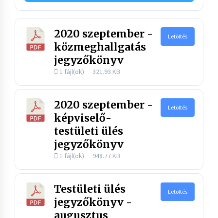
2020 szeptember -
Letöltés
közmeghallgatás
jegyzőkönyv
1 fájl(ok)
321.93 KB
2020 szeptember -
Letöltés
képviselő-
testületi ülés
jegyzőkönyv
1 fájl(ok)
948.77 KB
Testületi ülés
Letöltés
jegyzőkönyv -
augusztus