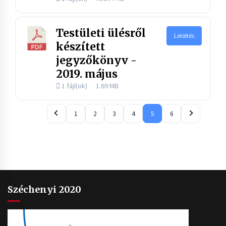
Testületi ülésről
Letöltés
készített
jegyzőkönyv -
2019. május
1 fájl(ok)
1.69 MB
1
2
3
4
5
6
Széchenyi 2020