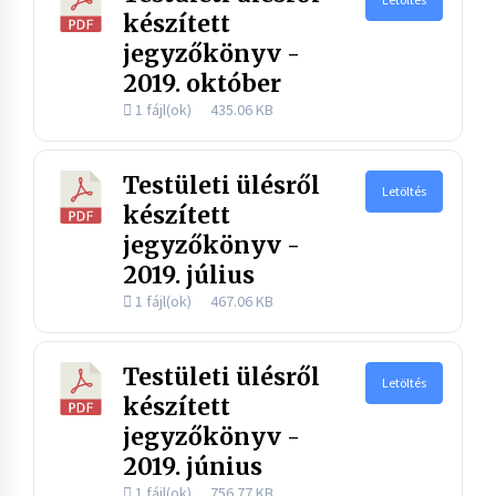
készített
jegyzőkönyv -
2019. október
1 fájl(ok)
435.06 KB
Testületi ülésről
Letöltés
készített
jegyzőkönyv -
2019. július
1 fájl(ok)
467.06 KB
Testületi ülésről
Letöltés
készített
jegyzőkönyv -
2019. június
1 fájl(ok)
756.77 KB