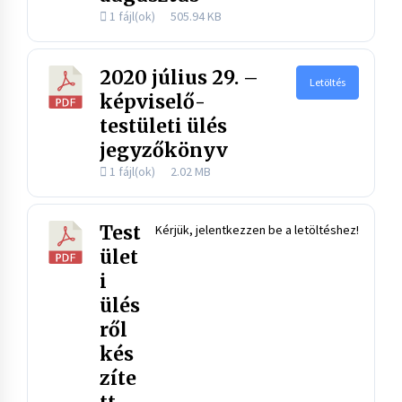
1 fájl(ok)
505.94 KB
2020 július 29. –
Letöltés
képviselő-
testületi ülés
jegyzőkönyv
1 fájl(ok)
2.02 MB
Test
Kérjük, jelentkezzen be a letöltéshez!
ület
i
ülés
ről
kés
zíte