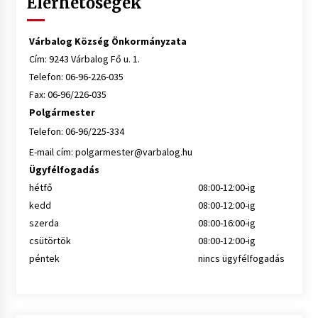
Elérhetőségek
Várbalog Község Önkormányzata
Cím: 9243 Várbalog Fő u. 1.
Telefon: 06-96-226-035
Fax: 06-96/226-035
Polgármester
Telefon: 06-96/225-334
E-mail cím:
polgarmester@varbalog.hu
Ügyfélfogadás
hétfő
08:00-12:00-ig
kedd
08:00-12:00-ig
szerda
08:00-16:00-ig
csütörtök
08:00-12:00-ig
péntek
nincs ügyfélfogadás