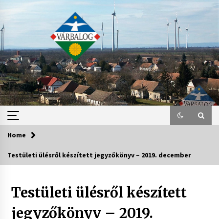
Skip
to
content
Home
Testületi ülésről készített jegyzőkönyv – 2019. december
Testületi ülésről készített
jegyzőkönyv – 2019.