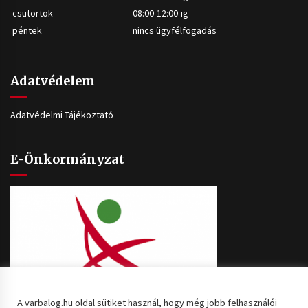
csütörtök
08:00-12:00-ig
péntek
nincs ügyfélfogadás
Adatvédelem
Adatvédelmi Tájékoztató
E-Önkormányzat
A varbalog.hu oldal sütiket használ, hogy még jobb felhasználói