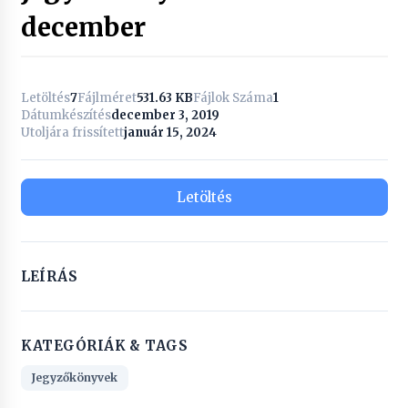
december
Letöltés
7
Fájlméret
531.63 KB
Fájlok Száma
1
Dátumkészítés
december 3, 2019
Utoljára frissített
január 15, 2024
Letöltés
LEÍRÁS
KATEGÓRIÁK & TAGS
Jegyzőkönyvek