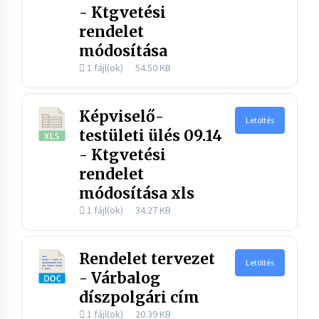
- Ktgvetési
rendelet
módosítása
1 fájl(ok)
54.50 KB
Képviselő-
Letöltés
testületi ülés 09.14
- Ktgvetési
rendelet
módosítása xls
1 fájl(ok)
34.27 KB
Rendelet tervezet
Letöltés
- Várbalog
díszpolgári cím
1 fájl(ok)
20.39 KB