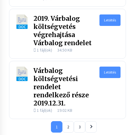
2019. Várbalog
Letöltés
költségvetés
végrehajtása
Várbalog rendelet
1 fájl(ok)
34.50 KB
Várbalog
Letöltés
költségvetési
rendelet
rendelkező része
2019.12.31.
1 fájl(ok)
19.02 KB
1
2
3