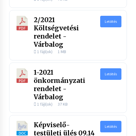
2/2021
Letöltés
Költségvetési
rendelet -
Várbalog
1 fájl(ok)
1 MB
1-2021
Letöltés
önkormányzati
rendelet -
Várbalog
1 fájl(ok)
37 KB
Képviselő-
Letöltés
testületi ülés 09.14