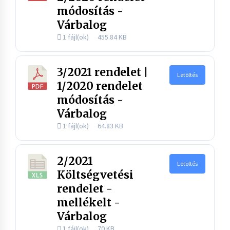
módosítás -
Várbalog
1 fájl(ok)
455.84 KB
3/2021 rendelet |
Letöltés
1/2020 rendelet
módosítás -
Várbalog
1 fájl(ok)
64.83 KB
2/2021
Letöltés
Költségvetési
rendelet -
mellékelt -
Várbalog
1 fájl(ok)
70 KB