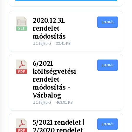
2020.12.31.
Letöltés
rendelet
módosítás
1 fájl(ok)
33.41 KB
6/2021
Letöltés
költségvetési
rendelet
módosítás -
Várbalog
1 fájl(ok)
463.81 KB
5/2021 rendelet |
Letöltés
2/2020 rendelet