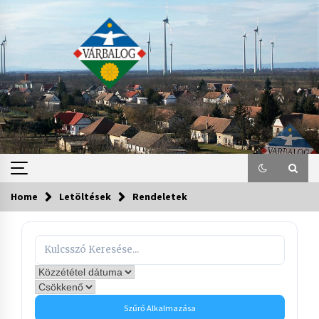
Skip
to
content
Home
Letöltések
Rendeletek
Szűrő Alkalmazása