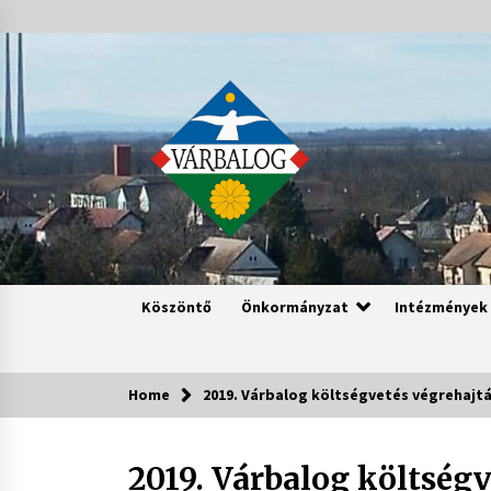
Skip
to
content
Köszöntő
Önkormányzat
Intézmények
Home
2019. Várbalog költségvetés végrehajt
2019. Várbalog költség