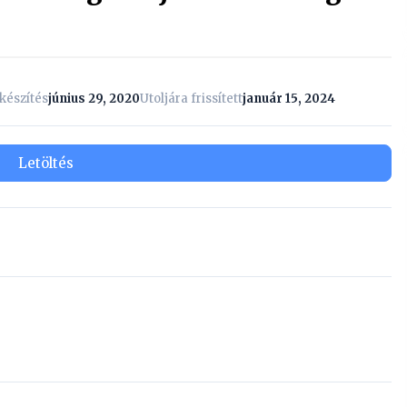
észítés
június 29, 2020
Utoljára frissített
január 15, 2024
Letöltés