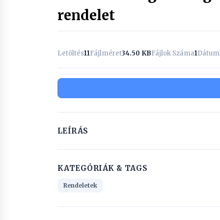
rendelet
Letöltés
11
Fájlméret
34.50 KB
Fájlok Száma
1
Dátumk
LEÍRÁS
KATEGÓRIÁK & TAGS
Rendeletek