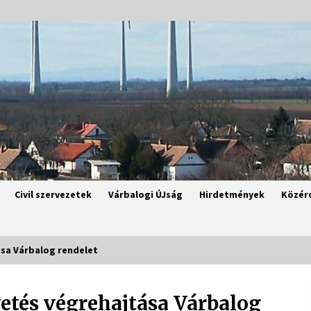
Civil szervezetek
Várbalogi ÚJság
Hirdetmények
Közér
ása Várbalog rendelet
vetés végrehajtása Várbalog