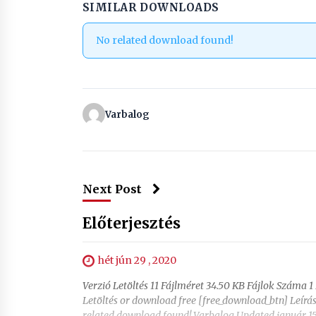
SIMILAR DOWNLOADS
No related download found!
Varbalog
Next Post
Előterjesztés
hét jún 29 , 2020
Verzió Letöltés 11 Fájlméret 34.50 KB Fájlok Száma 1 
Letöltés or download free [free_download_btn] Leír
related download found! Varbalog Updated január 15