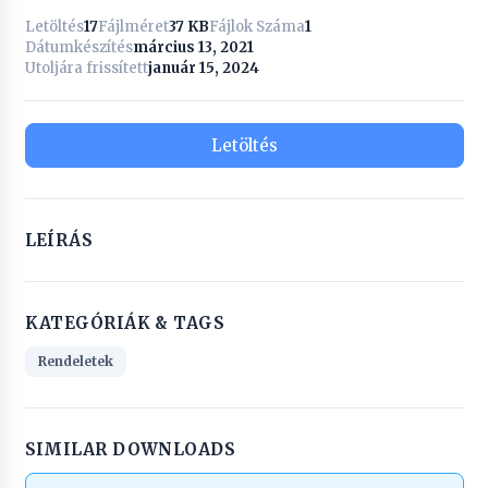
Letöltés
17
Fájlméret
37 KB
Fájlok Száma
1
Dátumkészítés
március 13, 2021
Utoljára frissített
január 15, 2024
Letöltés
LEÍRÁS
KATEGÓRIÁK & TAGS
Rendeletek
SIMILAR DOWNLOADS