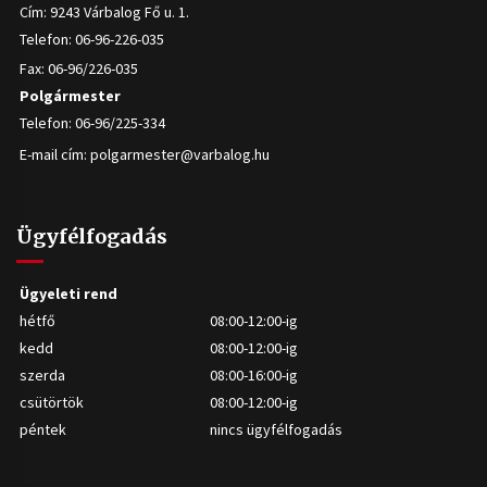
Cím: 9243 Várbalog Fő u. 1.
Telefon: 06-96-226-035
Fax: 06-96/226-035
Polgármester
Telefon: 06-96/225-334
E-mail cím:
polgarmester@varbalog.hu
Ügyfélfogadás
Ügyeleti rend
hétfő
08:00-12:00-ig
kedd
08:00-12:00-ig
szerda
08:00-16:00-ig
csütörtök
08:00-12:00-ig
péntek
nincs ügyfélfogadás