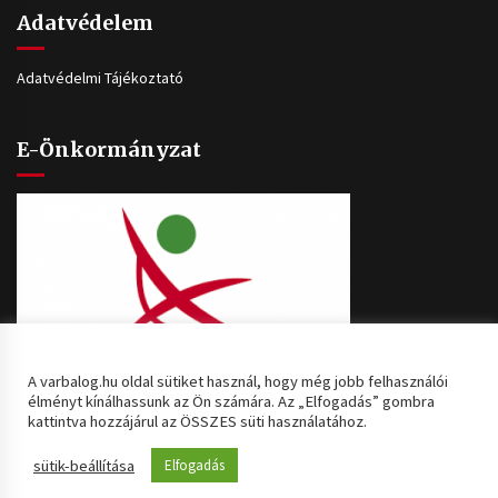
Adatvédelem
Adatvédelmi Tájékoztató
E-Önkormányzat
A varbalog.hu oldal sütiket használ, hogy még jobb felhasználói
élményt kínálhassunk az Ön számára. Az „Elfogadás” gombra
kattintva hozzájárul az ÖSSZES süti használatához.
Copyright © [2020] Minden jog fenntartva: Várbalog Község
sütik-beállítása
Elfogadás
Önkormányzata Theme: Default Mag by
ThemeInWP