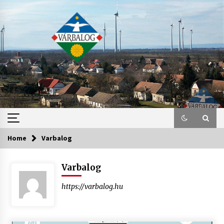
Skip
to
content
Home
Varbalog
Varbalog
https://varbalog.hu