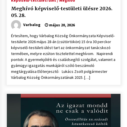
Képviselő-testületi ülés / Meghívó
Meghívó képviselő-testületi ülésre 2026.
05. 28.
Varbalog
május 20, 2026
Értesítem, hogy Várbalog Község Önkormányzata Képviselő-
testülete 2026 május 28-án (csütörtökön) 15 óra 30 perckor
képviselő-testületi ülést tart az önkormányzat tanácskozó
termében, melyre ezúton tisztelettel meghívom. Napirendi
pontok: A gyermekjóléti és családsegítő szolgálat, valamint a
gyámügyi igazgatás munkájáról szóló beszámoló
megtárgyalása Előterjesztő: Lukács Zsolt polgármester
Várbalog Község Önkormányzatának 2025. […]