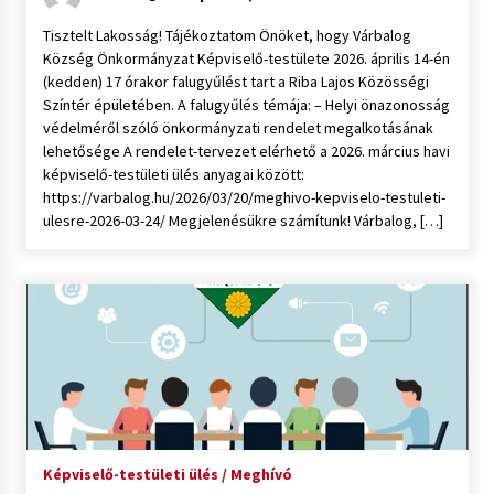
Tisztelt Lakosság! Tájékoztatom Önöket, hogy Várbalog
Község Önkormányzat Képviselő-testülete 2026. április 14-én
(kedden) 17 órakor falugyűlést tart a Riba Lajos Közösségi
Színtér épületében. A falugyűlés témája: – Helyi önazonosság
védelméről szóló önkormányzati rendelet megalkotásának
lehetősége A rendelet-tervezet elérhető a 2026. március havi
képviselő-testületi ülés anyagai között:
https://varbalog.hu/2026/03/20/meghivo-kepviselo-testuleti-
ulesre-2026-03-24/ Megjelenésükre számítunk! Várbalog, […]
Képviselő-testületi ülés / Meghívó