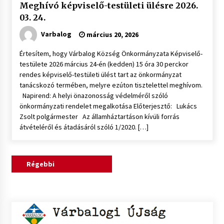
Meghívó képviselő-testületi ülésre 2026.
03. 24.
Varbalog
március 20, 2026
Értesítem, hogy Várbalog Község Önkormányzata Képviselő-
testülete 2026 március 24-én (kedden) 15 óra 30 perckor
rendes képviselő-testületi ülést tart az önkormányzat
tanácskozó termében, melyre ezúton tisztelettel meghívom.
Napirend: A helyi önazonosság védelméről szóló
önkormányzati rendelet megalkotása Előterjesztő: Lukács
Zsolt polgármester Az államháztartáson kívüli forrás
átvételéről és átadásáról szóló 1/2020. […]
Bejegyzés
Régebbi
navigáció
bejegyzések