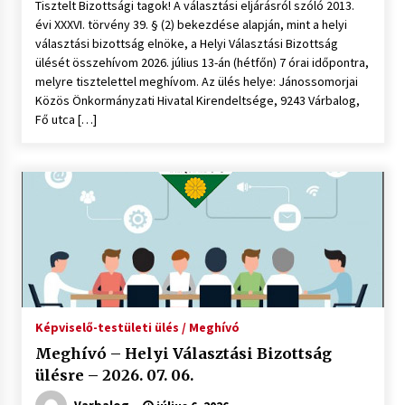
Tisztelt Bizottsági tagok! A választási eljárásról szóló 2013.
évi XXXVI. törvény 39. § (2) bekezdése alapján, mint a helyi
választási bizottság elnöke, a Helyi Választási Bizottság
ülését összehívom 2026. július 13-án (hétfőn) 7 órai időpontra,
melyre tisztelettel meghívom. Az ülés helye: Jánossomorjai
Közös Önkormányzati Hivatal Kirendeltsége, 9243 Várbalog,
Fő utca […]
Képviselő-testületi ülés / Meghívó
Meghívó – Helyi Választási Bizottság
ülésre – 2026. 07. 06.
Varbalog