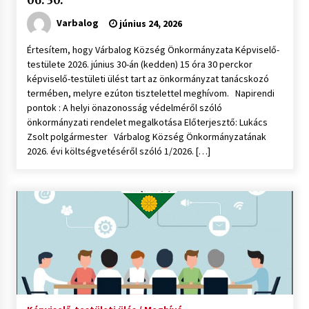
06. 30.
Varbalog
június 24, 2026
Értesítem, hogy Várbalog Község Önkormányzata Képviselő-
testülete 2026. június 30-án (kedden) 15 óra 30 perckor
képviselő-testületi ülést tart az önkormányzat tanácskozó
termében, melyre ezúton tisztelettel meghívom. Napirendi
pontok : A helyi önazonosság védelméről szóló
önkormányzati rendelet megalkotása Előterjesztő: Lukács
Zsolt polgármester Várbalog Község Önkormányzatának
2026. évi költségvetéséről szóló 1/2026. […]