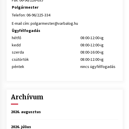
Fax: 06-96/226-035
Polgármester
Telefon: 06-96/225-334
E-mail cím:
polgarmester@varbalog.hu
Ügyfélfogadás
hétfő
08:00-12:00-ig
kedd
08:00-12:00-ig
szerda
08:00-16:00-ig
csütörtök
08:00-12:00-ig
péntek
nincs ügyfélfogadás
Archívum
2026. augusztus
2026. július