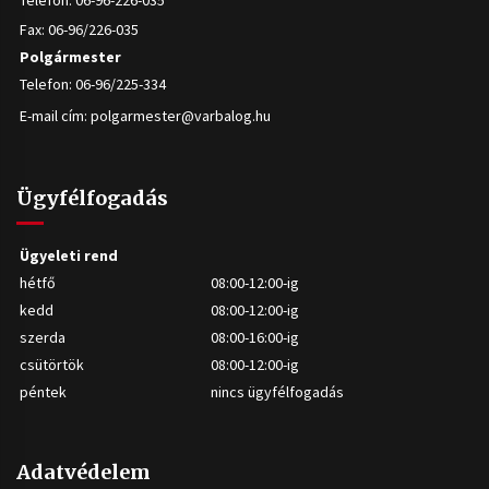
Telefon: 06-96-226-035
Fax: 06-96/226-035
Polgármester
Telefon: 06-96/225-334
E-mail cím:
polgarmester@varbalog.hu
Ügyfélfogadás
Ügyeleti rend
hétfő
08:00-12:00-ig
kedd
08:00-12:00-ig
szerda
08:00-16:00-ig
csütörtök
08:00-12:00-ig
péntek
nincs ügyfélfogadás
Adatvédelem