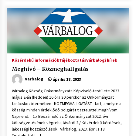
Közérdekű információk
Tájékoztatás
Várbalogi hírek
Meghívó – Közmeghallgatás
Varbalog
április 18, 2023
Várbalog Község Önkormányzata Képviselő-testülete 2023.
május 2-án (kedden) 16 óra 30 perckor az Önkormányzat
tanácskozótermében KÖZMEGHALLGATÁST tart, amelyre a
község minden érdeklődő polgárát tisztelettel meghívom.
Napirend: 1./ Beszámoló az Önkormányzat 2022. évi
költségvetésének végrehajtásáról 2./ Közérdekű kérdések,
lakossági hozzászólások Várbalog, 2023. április 18.
Tisztelettel: […]