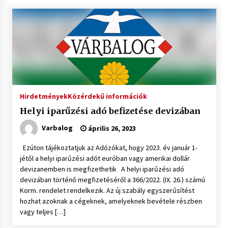
Hirdetmények
Közérdekű információk
Helyi iparűzési adó befizetése devizában
Varbalog
április 26, 2023
Ezúton tájékoztatjuk az Adózókat, hogy 2023. év január 1-
jétől a helyi iparűzési adót euróban vagy amerikai dollár
devizanemben is megfizethetik A helyi iparűzési adó
devizában történő megfizetéséről a 366/2022. (IX. 26.) számú
Korm. rendelet rendelkezik. Az új szabály egyszerűsítést
hozhat azoknak a cégeknek, amelyeknek bevétele részben
vagy teljes […]