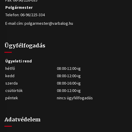
Fax: 06-96/226-035
Polgármester
Telefon: 06-96/225-334
E-mail cím:
polgarmester@varbalog.hu
Ügyfélfogadás
Ügyeleti rend
hétfő
08:00-12:00-ig
kedd
08:00-12:00-ig
szerda
08:00-16:00-ig
csütörtök
08:00-12:00-ig
péntek
nincs ügyfélfogadás
Adatvédelem