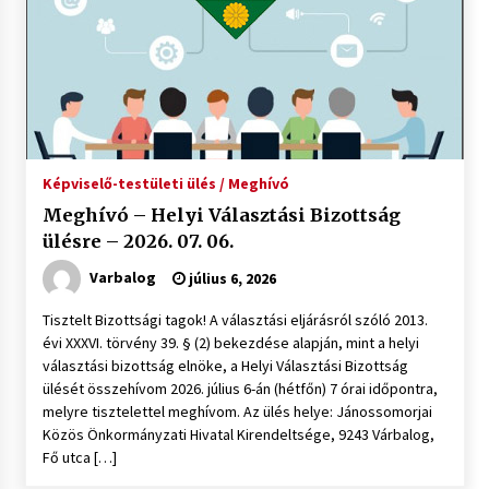
Képviselő-testületi ülés / Meghívó
Meghívó – Helyi Választási Bizottság
ülésre – 2026. 07. 06.
Varbalog
július 6, 2026
Tisztelt Bizottsági tagok! A választási eljárásról szóló 2013.
évi XXXVI. törvény 39. § (2) bekezdése alapján, mint a helyi
választási bizottság elnöke, a Helyi Választási Bizottság
ülését összehívom 2026. július 6-án (hétfőn) 7 órai időpontra,
melyre tisztelettel meghívom. Az ülés helye: Jánossomorjai
Közös Önkormányzati Hivatal Kirendeltsége, 9243 Várbalog,
Fő utca […]