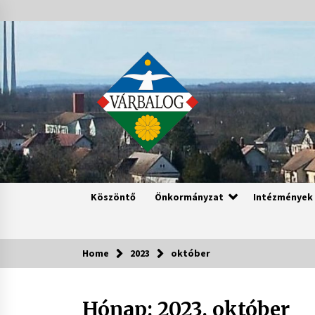
Skip
to
content
Köszöntő
Önkormányzat
Intézmények
Home
2023
október
Hónap:
2023. október