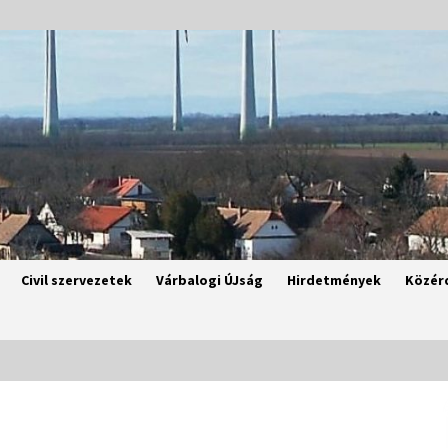
Civil szervezetek
Várbalogi ÚJság
Hirdetmények
Közér