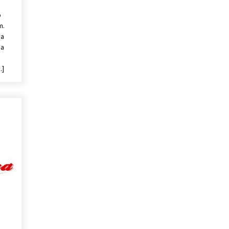
ó
m.
 a
 a
…]