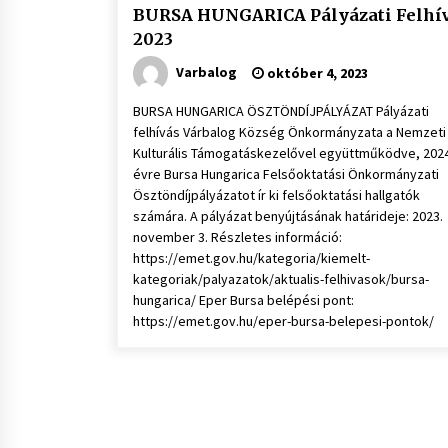
BURSA HUNGARICA Pályázati Felhí
2023
Varbalog
október 4, 2023
BURSA HUNGARICA ÖSZTÖNDÍJPÁLYÁZAT Pályázati
felhívás Várbalog Község Önkormányzata a Nemzeti
Kulturális Támogatáskezelővel együttműködve, 2024
évre Bursa Hungarica Felsőoktatási Önkormányzati
Ösztöndíjpályázatot ír ki felsőoktatási hallgatók
számára. A pályázat benyújtásának határideje: 2023.
november 3. Részletes információ:
https://emet.gov.hu/kategoria/kiemelt-
kategoriak/palyazatok/aktualis-felhivasok/bursa-
hungarica/ Eper Bursa belépési pont:
https://emet.gov.hu/eper-bursa-belepesi-pontok/