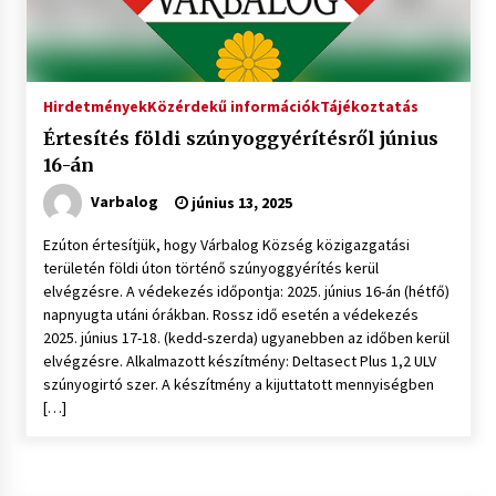
Hirdetmények
Közérdekű információk
Tájékoztatás
Értesítés földi szúnyoggyérítésről június
16-án
Varbalog
június 13, 2025
Ezúton értesítjük, hogy Várbalog Község közigazgatási
területén földi úton történő szúnyoggyérítés kerül
elvégzésre. A védekezés időpontja: 2025. június 16-án (hétfő)
napnyugta utáni órákban. Rossz idő esetén a védekezés
2025. június 17-18. (kedd-szerda) ugyanebben az időben kerül
elvégzésre. Alkalmazott készítmény: Deltasect Plus 1,2 ULV
szúnyogirtó szer. A készítmény a kijuttatott mennyiségben
[…]