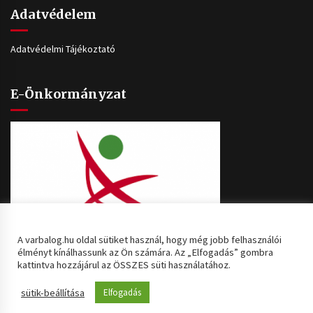
Adatvédelem
Adatvédelmi Tájékoztató
E-Önkormányzat
A varbalog.hu oldal sütiket használ, hogy még jobb felhasználói
élményt kínálhassunk az Ön számára. Az „Elfogadás” gombra
kattintva hozzájárul az ÖSSZES süti használatához.
Copyright © [2020] Minden jog fenntartva: Várbalog Község
sütik-beállítása
Elfogadás
Önkormányzata Theme: Default Mag by
ThemeInWP