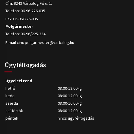
Cím: 9243 Várbalog Fő u. 1.
Telefon: 06-96-226-035
Fax: 06-96/226-035
Polgármester
Telefon: 06-96/225-334
E-mail cím:
polgarmester@varbalog.hu
Ügyfélfogadás
Ügyeleti rend
hétfő
08:00-12:00-ig
kedd
08:00-12:00-ig
szerda
08:00-16:00-ig
csütörtök
08:00-12:00-ig
péntek
nincs ügyfélfogadás