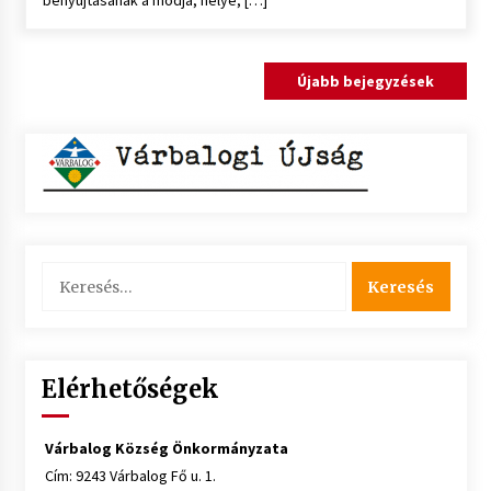
benyújtásának a módja, helye, […]
Bejegyzés
Újabb bejegyzések
navigáció
Keresés:
Elérhetőségek
Várbalog Község Önkormányzata
Cím: 9243 Várbalog Fő u. 1.