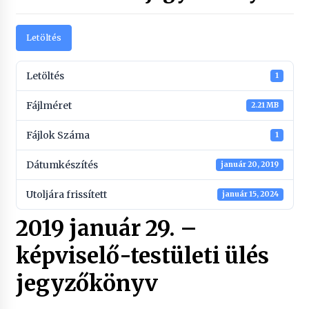
Letöltés
Letöltés
1
Fájlméret
2.21 MB
Fájlok Száma
1
Dátumkészítés
január 20, 2019
Utoljára frissített
január 15, 2024
2019 január 29. –
képviselő-testületi ülés
jegyzőkönyv