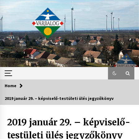
Skip
to
content
Home
2019 január 29. – képviselő-testületi ülés jegyzőkönyv
2019 január 29. – képviselő-
testületi ülés jegyzőkönyv