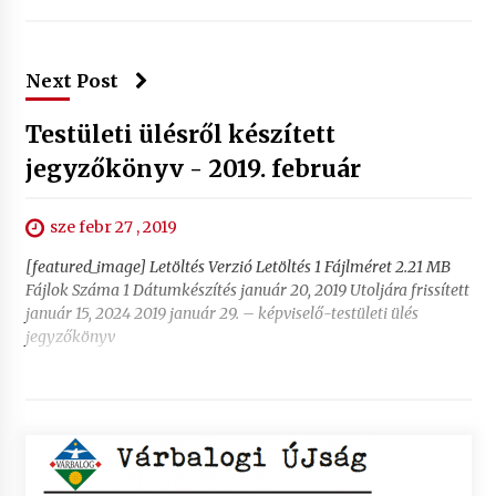
Next Post
Testületi ülésről készített
jegyzőkönyv - 2019. február
sze febr 27 , 2019
[featured_image] Letöltés Verzió Letöltés 1 Fájlméret 2.21 MB
Fájlok Száma 1 Dátumkészítés január 20, 2019 Utoljára frissített
január 15, 2024 2019 január 29. – képviselő-testületi ülés
jegyzőkönyv