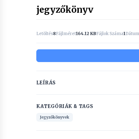
jegyzőkönyv
Letöltés
8
Fájlméret
164.12 KB
Fájlok Száma
1
Dátum
LEÍRÁS
KATEGÓRIÁK & TAGS
Jegyzőkönyvek