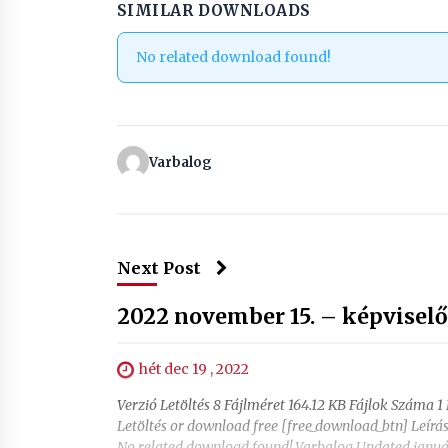
SIMILAR DOWNLOADS
No related download found!
Varbalog
Next Post
2022 november 15. – képviselő
hét dec 19 , 2022
Verzió Letöltés 8 Fájlméret 164.12 KB Fájlok Száma 1
Letöltés or download free [free_download_btn] Leí
No related download found! Varbalog Updated januá