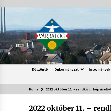
Skip
to
content
Köszöntő
Önkormányzat
Intézmények
Home
2022 október 11. – rendkívüli képviselő
2022 október 11. – rend