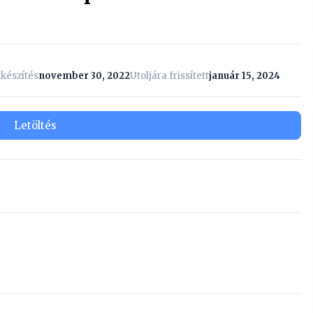
készítés
november 30, 2022
Utoljára frissített
január 15, 2024
Letöltés