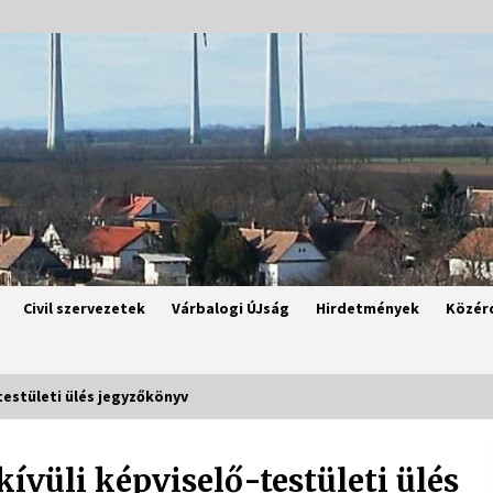
Civil szervezetek
Várbalogi ÚJság
Hirdetmények
Közér
-testületi ülés jegyzőkönyv
kívüli képviselő-testületi ülés