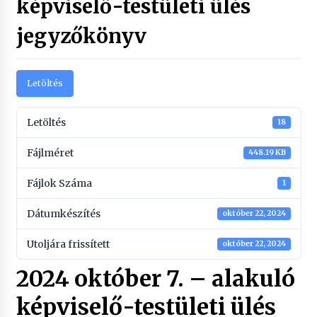
képviselő-testületi ülés
jegyzőkönyv
Letöltés
Letöltés
18
Fájlméret
448.19 KB
Fájlok Száma
1
Dátumkészítés
október 22, 2024
Utoljára frissített
október 22, 2024
2024 október 7. – alakuló
képviselő-testületi ülés