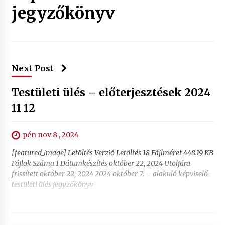
jegyzőkönyv
Next Post
Testületi ülés – előterjesztések 2024
11 12
pén nov 8 , 2024
[featured_image] Letöltés Verzió Letöltés 18 Fájlméret 448.19 KB
Fájlok Száma 1 Dátumkészítés október 22, 2024 Utoljára
frissített október 22, 2024 2024 október 7. – alakuló képviselő-
testületi ülés jegyzőkönyv