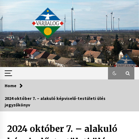
Skip
to
content
Home
2024 október 7. – alakuló képviselő-testületi ülés
jegyzőkönyv
2024 október 7. – alakuló