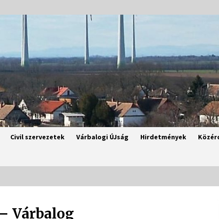
Civil szervezetek
Várbalogi ÚJság
Hirdetmények
Közér
 – Várbalog