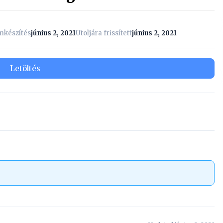
mkészítés
június 2, 2021
Utoljára frissített
június 2, 2021
Letöltés