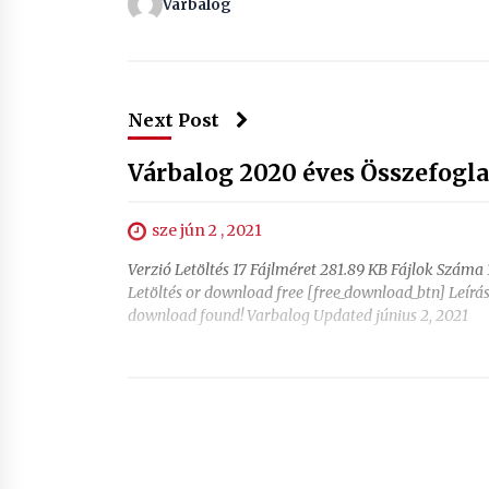
Varbalog
Next Post
Várbalog 2020 éves Összefogla
sze jún 2 , 2021
Verzió Letöltés 17 Fájlméret 281.89 KB Fájlok Száma 1
Letöltés or download free [free_download_btn] Leír
download found! Varbalog Updated június 2, 2021