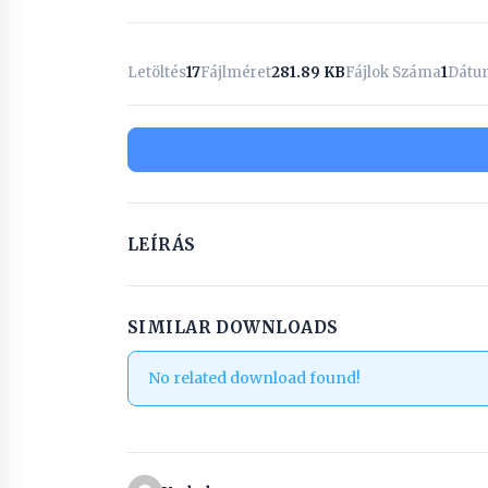
Letöltés
17
Fájlméret
281.89 KB
Fájlok Száma
1
Dátu
LEÍRÁS
SIMILAR DOWNLOADS
No related download found!