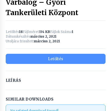
Várbalog – Győri
Tankerületi Központ
Letöltés
18
Fájlméret
334 KB
Fájlok Száma
1
Dátumkészítés
március 2, 2021
Utoljára frissített
március 2, 2021
Letöltés
LEÍRÁS
SIMILAR DOWNLOADS
No related download found!