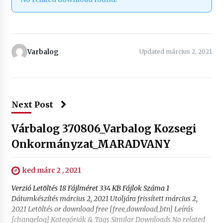
Varbalog
Updated március 2, 2021
Next Post
Várbalog 370806_Varbalog Kozsegi
Onkormányzat_MARADVANY
ked márc 2 , 2021
Verzió Letöltés 18 Fájlméret 334 KB Fájlok Száma 1
Dátumkészítés március 2, 2021 Utoljára frissített március 2,
2021 Letöltés or download free [free_download_btn] Leírás
[changelog] Kategóriák & Tags Similar Downloads No related