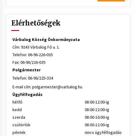
Elérhetőségek
Várbalog Község Önkormányzata
Cím: 9243 Várbalog Fő u. 1.
Telefon: 06-96-226-035
Fax: 06-96/226-035
Polgármester
Telefon: 06-96/225-334
E-mail cím:
polgarmester@varbalog.hu
Ügyfélfogadás
hétfő
08:00-12:00-ig
kedd
08:00-12:00-ig
szerda
08:00-16:00-ig
csütörtök
08:00-12:00-ig
péntek
nincs ügyfélfogadás