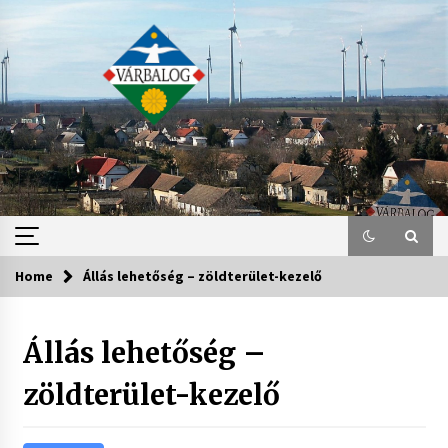
Skip
to
content
Home
Állás lehetőség – zöldterület-kezelő
Állás lehetőség –
zöldterület-kezelő