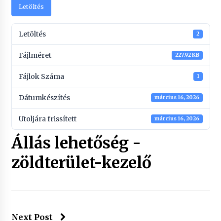
Letöltés
Letöltés
2
Fájlméret
227.92 KB
Fájlok Száma
1
Dátumkészítés
március 16, 2026
Utoljára frissített
március 16, 2026
Állás lehetőség -
zöldterület-kezelő
Next Post