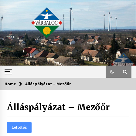
Skip
to
content
Home
Álláspályázat – Mezőőr
Álláspályázat – Mezőőr
Letöltés