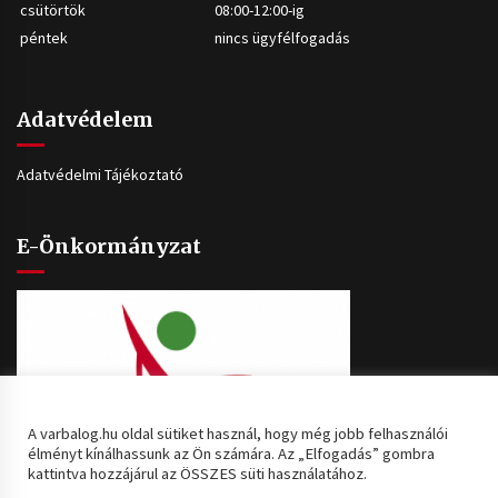
csütörtök
08:00-12:00-ig
péntek
nincs ügyfélfogadás
Adatvédelem
Adatvédelmi Tájékoztató
E-Önkormányzat
A varbalog.hu oldal sütiket használ, hogy még jobb felhasználói
élményt kínálhassunk az Ön számára. Az „Elfogadás” gombra
kattintva hozzájárul az ÖSSZES süti használatához.