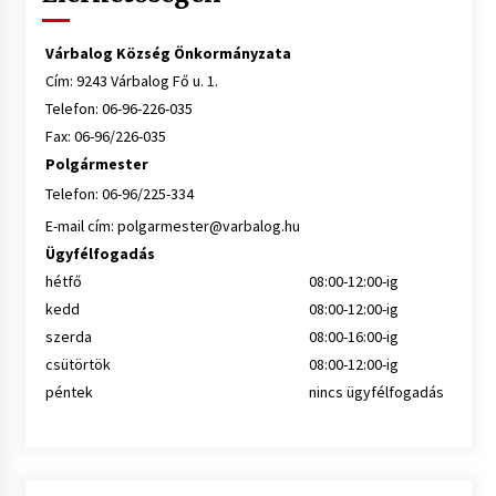
Várbalog Község Önkormányzata
Cím: 9243 Várbalog Fő u. 1.
Telefon: 06-96-226-035
Fax: 06-96/226-035
Polgármester
Telefon: 06-96/225-334
E-mail cím:
polgarmester@varbalog.hu
Ügyfélfogadás
hétfő
08:00-12:00-ig
kedd
08:00-12:00-ig
szerda
08:00-16:00-ig
csütörtök
08:00-12:00-ig
péntek
nincs ügyfélfogadás