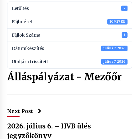
Letöltés
2
Fájlméret
109.27 KB
Fájlok Száma
1
Dátumkészítés
július 7, 2026
Utoljára frissített
július 7, 2026
Álláspályázat - Mezőőr
Next Post
2026. július 6. – HVB ülés
jegyzőkönyv