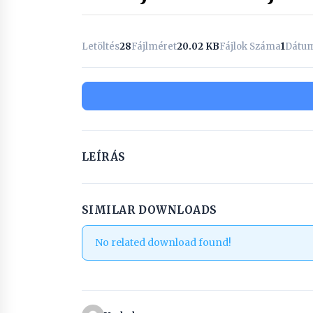
Letöltés
28
Fájlméret
20.02 KB
Fájlok Száma
1
Dátum
LEÍRÁS
SIMILAR DOWNLOADS
No related download found!