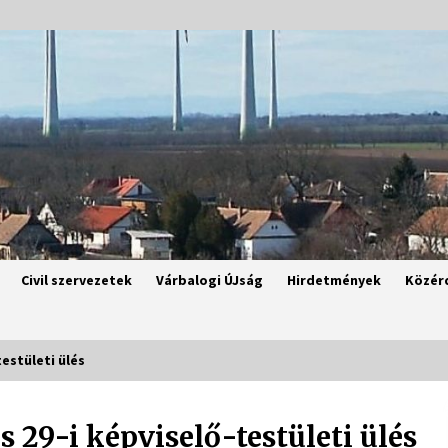
Civil szervezetek
Várbalogi ÚJság
Hirdetmények
Közér
testületi ülés
us 29-i képviselő-testületi ülés