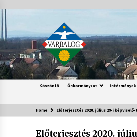
Skip
to
content
Köszöntő
Önkormányzat
Intézmények
Home
Előterjesztés 2020. július 29-i képviselő-
Előterjesztés 2020. júli