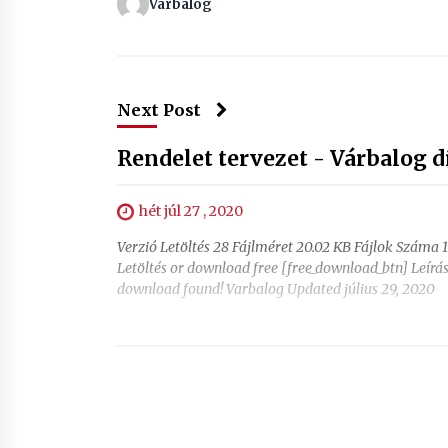
Varbalog
Next Post
Rendelet tervezet - Várbalog d
hét júl 27 , 2020
Verzió Letöltés 28 Fájlméret 20.02 KB Fájlok Száma 1 
Letöltés or download free [free_download_btn] Leír
download found! Varbalog Updated július 29, 2020