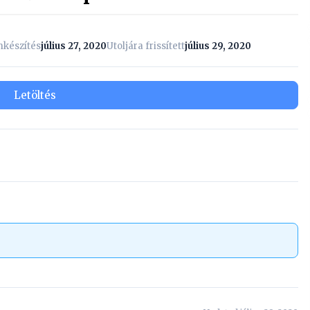
készítés
július 27, 2020
Utoljára frissített
július 29, 2020
Letöltés