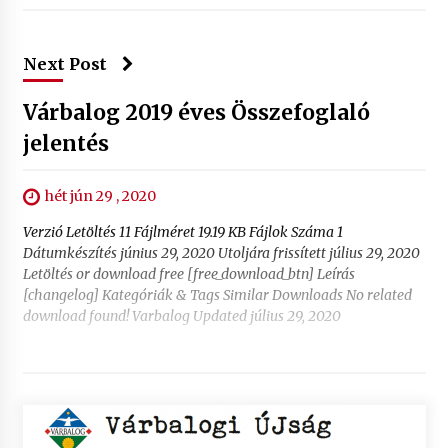
Next Post
Várbalog 2019 éves Összefoglaló
jelentés
hét jún 29 , 2020
Verzió Letöltés 11 Fájlméret 19.19 KB Fájlok Száma 1
Dátumkészítés június 29, 2020 Utoljára frissített július 29, 2020
Letöltés or download free [free_download_btn] Leírás
[changelog] Kategóriák & Tags Similar Downloads No related
download found! Varbalog Updated július 29, 2020