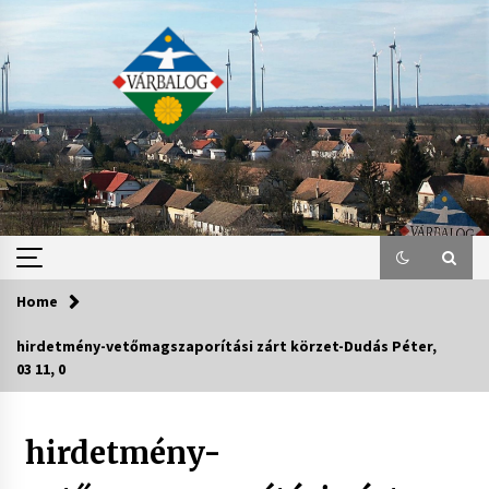
Skip
to
content
Home
hirdetmény-vetőmagszaporítási zárt körzet-Dudás Péter,
03 11, 0
hirdetmény-