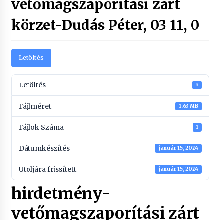
vetőmagszaporítási zárt
körzet-Dudás Péter, 03 11, 0
Letöltés
Letöltés
3
Fájlméret
1.63 MB
Fájlok Száma
1
Dátumkészítés
január 15, 2024
Utoljára frissített
január 15, 2024
hirdetmény-
vetőmagszaporítási zárt