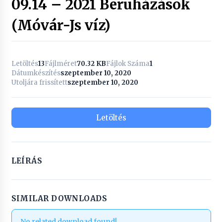
09.14 – 2021 Beruházások
(Móvár-Js víz)
Letöltés
13
Fájlméret
70.32 KB
Fájlok Száma
1
Dátumkészítés
szeptember 10, 2020
Utoljára frissített
szeptember 10, 2020
Letöltés
LEÍRÁS
SIMILAR DOWNLOADS
No related download found!