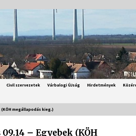
Civil szervezetek
Várbalogi ÚJság
Hirdetmények
Közér
ek (KÖH megállapodás kieg.)
és 09.14 – Egyebek (KÖH