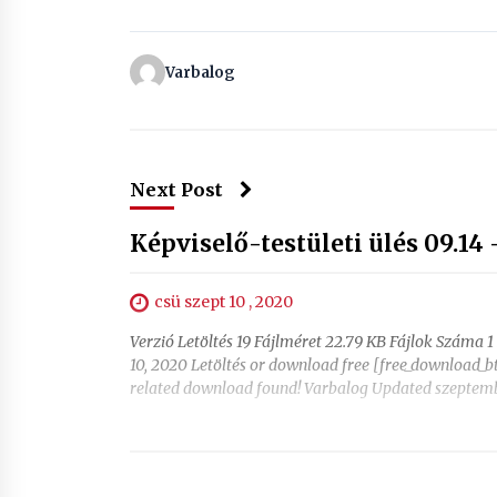
Varbalog
Next Post
Képviselő-testületi ülés 09.14
csü szept 10 , 2020
Verzió Letöltés 19 Fájlméret 22.79 KB Fájlok Száma 
10, 2020 Letöltés or download free [free_download_
related download found! Varbalog Updated szeptemb