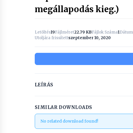
megállapodás kieg.)
Letöltés
19
Fájlméret
22.79 KB
Fájlok Száma
1
Dátum
Utoljára frissített
szeptember 10, 2020
LEÍRÁS
SIMILAR DOWNLOADS
No related download found!