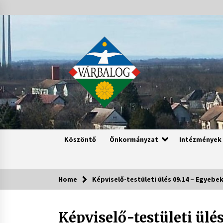
Skip
to
content
Köszöntő
Önkormányzat
Intézmények
Home
Képviselő-testületi ülés 09.14 – Egyeb
Képviselő-testületi ül