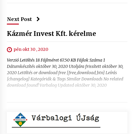
Next Post
Kázmér Invest Kft. kérelme
pén okt 30 , 2020
Verzió Letöltés 18 Fájlméret 67.50 KB Fájlok Száma 1
Dátumkészítés október 30, 2020 Utoljára frissített október 30,
2020 Letöltés or download free [free_download_btn] Leírás
[changelog] Kategóriák & Tags Similar Downloads No related
download found! Varbalog Updated október 30, 2020