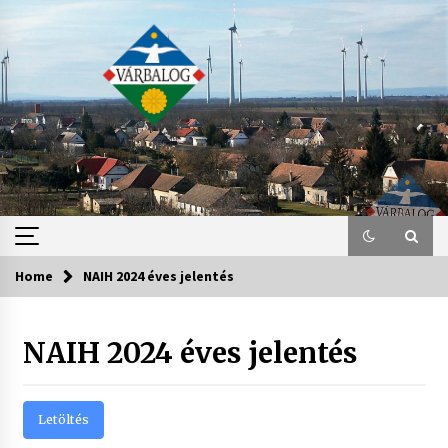
Skip
to
content
Home
NAIH 2024 éves jelentés
NAIH 2024 éves jelentés
Letöltés