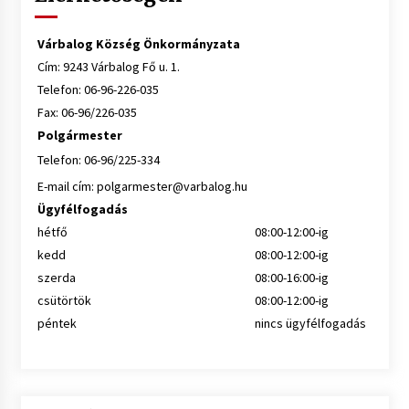
Várbalog Község Önkormányzata
Cím: 9243 Várbalog Fő u. 1.
Telefon: 06-96-226-035
Fax: 06-96/226-035
Polgármester
Telefon: 06-96/225-334
E-mail cím:
polgarmester@varbalog.hu
Ügyfélfogadás
hétfő
08:00-12:00-ig
kedd
08:00-12:00-ig
szerda
08:00-16:00-ig
csütörtök
08:00-12:00-ig
péntek
nincs ügyfélfogadás