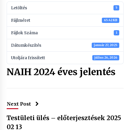
Letöltés
5
Fájlméret
65.42 KB
Fájlok Száma
1
Dátumkészítés
január 27, 2025
Utoljára frissített
július 26, 2026
NAIH 2024 éves jelentés
Next Post
Testületi ülés – előterjesztések 2025
02 13