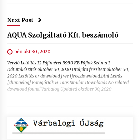
Next Post
AQUA Szolgáltató Kft. beszámoló
pén okt 30 , 2020
Verzió Letöltés 12 Fájlméret 59.50 KB Fájlok Száma 1
Dátumkészítés október 30, 2020 Utoljára frissített október 30,
2020 Letöltés or download free [free_download_btn] Leírás
[changelog] Kategóriák & Tags Similar Downloads No related
download found! Varbalog Updated október 30, 2020