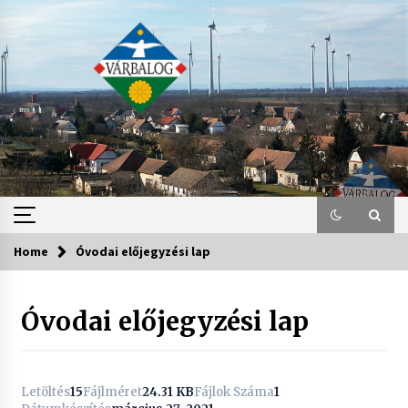
Skip
to
content
Home
Óvodai előjegyzési lap
Óvodai előjegyzési lap
Letöltés
15
Fájlméret
24.31 KB
Fájlok Száma
1