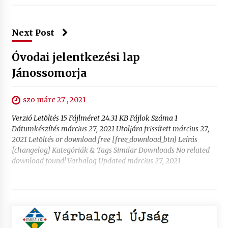
Next Post
Óvodai jelentkezési lap
Jánossomorja
szo márc 27 , 2021
Verzió Letöltés 15 Fájlméret 24.31 KB Fájlok Száma 1
Dátumkészítés március 27, 2021 Utoljára frissített március 27,
2021 Letöltés or download free [free_download_btn] Leírás
[changelog] Kategóriák & Tags Similar Downloads No related
download found! Varbalog Updated március 27, 2021