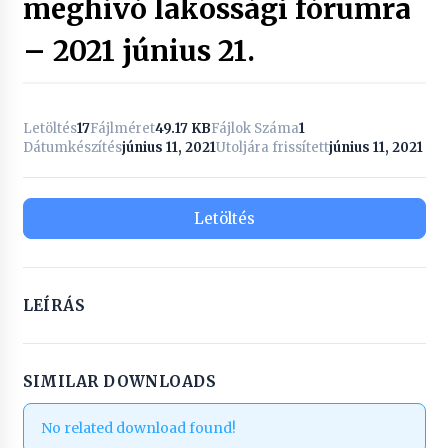
meghívó lakossági fórumra
– 2021 június 21.
Letöltés
17
Fájlméret
49.17 KB
Fájlok Száma
1
Dátumkészítés
június 11, 2021
Utoljára frissített
június 11, 2021
Letöltés
LEÍRÁS
SIMILAR DOWNLOADS
No related download found!