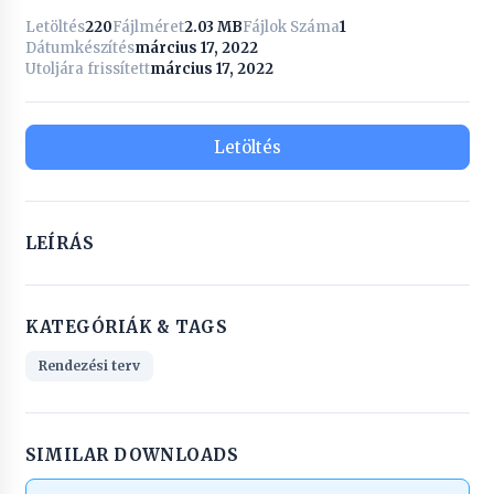
Letöltés
220
Fájlméret
2.03 MB
Fájlok Száma
1
Dátumkészítés
március 17, 2022
Utoljára frissített
március 17, 2022
Letöltés
LEÍRÁS
KATEGÓRIÁK & TAGS
Rendezési terv
SIMILAR DOWNLOADS