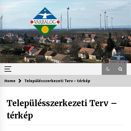
Skip
to
content
Home
Településszerkezeti Terv – térkép
Településszerkezeti Terv –
térkép