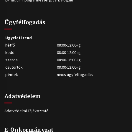
E-mail cím:
polgarmester@varbalog.hu
Ügyfélfogadás
Ügyeleti rend
hétfő
08:00-12:00-ig
kedd
08:00-12:00-ig
szerda
08:00-16:00-ig
csütörtök
08:00-12:00-ig
péntek
nincs ügyfélfogadás
Adatvédelem
Adatvédelmi Tájékoztató
E-Önkormányzat