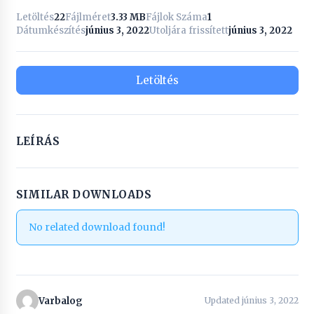
Letöltés
22
Fájlméret
3.33 MB
Fájlok Száma
1
Dátumkészítés
június 3, 2022
Utoljára frissített
június 3, 2022
Letöltés
LEÍRÁS
SIMILAR DOWNLOADS
No related download found!
Varbalog
Updated június 3, 2022