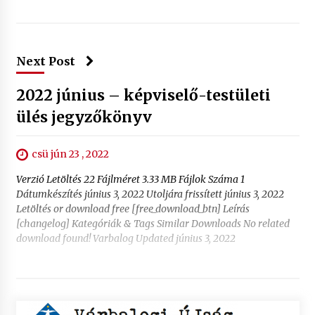
Next Post
2022 június – képviselő-testületi
ülés jegyzőkönyv
csü jún 23 , 2022
Verzió Letöltés 22 Fájlméret 3.33 MB Fájlok Száma 1
Dátumkészítés június 3, 2022 Utoljára frissített június 3, 2022
Letöltés or download free [free_download_btn] Leírás
[changelog] Kategóriák & Tags Similar Downloads No related
download found! Varbalog Updated június 3, 2022