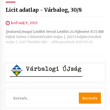
Licit adatlap - Várbalog, 30/8
ked máj 9 , 2023
[featured_image] Letöltés Verzió Letöltés 24 Fájlméret 15.72 MB
Fájlok Száma 1 Dátumkészítés május 1, 2023 Utoljára frissített
május 1, 2023 Testületi ülés – előterjesztések 2023 05 02
Keresés: