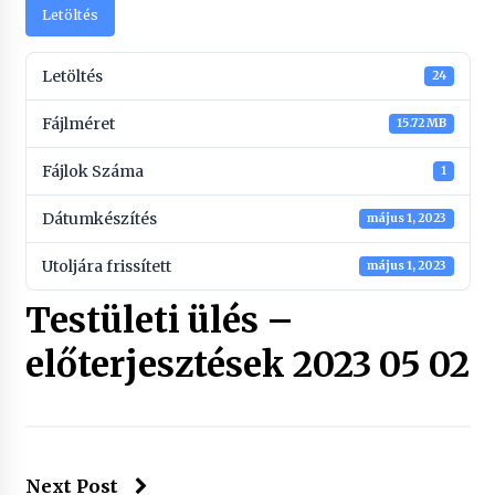
Letöltés
Letöltés
24
Fájlméret
15.72 MB
Fájlok Száma
1
Dátumkészítés
május 1, 2023
Utoljára frissített
május 1, 2023
Testületi ülés –
előterjesztések 2023 05 02
Next Post