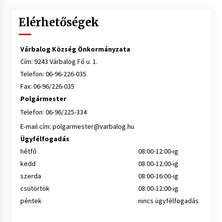
Elérhetőségek
Várbalog Község Önkormányzata
Cím: 9243 Várbalog Fő u. 1.
Telefon: 06-96-226-035
Fax: 06-96/226-035
Polgármester
Telefon: 06-96/225-334
E-mail cím:
polgarmester@varbalog.hu
Ügyfélfogadás
hétfő
08:00-12:00-ig
kedd
08:00-12:00-ig
szerda
08:00-16:00-ig
csütörtök
08:00-12:00-ig
péntek
nincs ügyfélfogadás