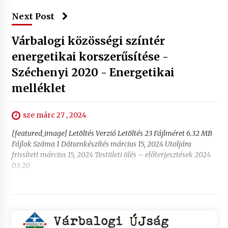
Next Post
Várbalogi közösségi színtér
energetikai korszerűsítése -
Széchenyi 2020 - Energetikai
melléklet
sze márc 27 , 2024
[featured_image] Letöltés Verzió Letöltés 23 Fájlméret 6.32 MB
Fájlok Száma 1 Dátumkészítés március 15, 2024 Utoljára
frissített március 15, 2024 Testületi ülés – előterjesztések 2024
03 20