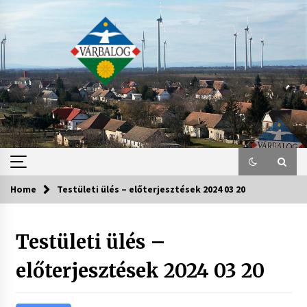
Skip
to
content
Home
Testületi ülés – előterjesztések 2024 03 20
Testületi ülés –
előterjesztések 2024 03 20