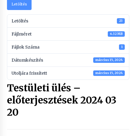
Letöltés
Letöltés
23
Fájlméret
6.32 MB
Fájlok Száma
1
Dátumkészítés
március 15, 2024
Utoljára frissített
március 15, 2024
Testületi ülés –
előterjesztések 2024 03
20