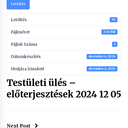
Letöltés
Letöltés
10
Fájlméret
2.56 MB
Fájlok Száma
1
Dátumkészítés
december 6, 2024
Utoljára frissített
december 6, 2024
Testületi ülés –
előterjesztések 2024 12 05
Next Post