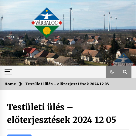
Skip
to
content
Home
Testületi ülés – előterjesztések 2024 12 05
Testületi ülés –
előterjesztések 2024 12 05