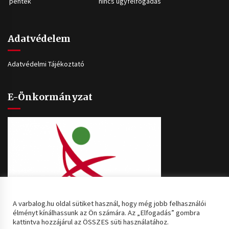
péntek
nincs ügyfélfogadás
Adatvédelem
Adatvédelmi Tájékoztató
E-Önkormányzat
A varbalog.hu oldal sütiket használ, hogy még jobb felhasználói
élményt kínálhassunk az Ön számára. Az „Elfogadás” gombra
kattintva hozzájárul az ÖSSZES süti használatához.