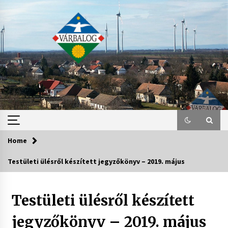
Skip
to
content
Home
Testületi ülésről készített jegyzőkönyv – 2019. május
Testületi ülésről készített
jegyzőkönyv – 2019. május