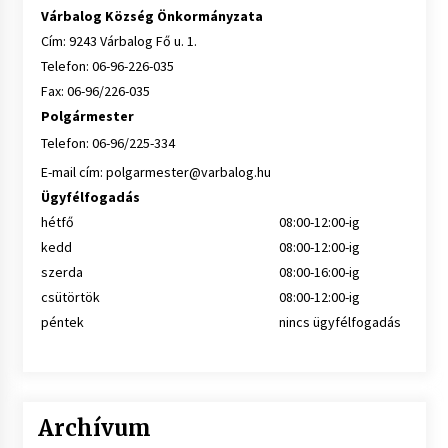
Várbalog Község Önkormányzata
Cím: 9243 Várbalog Fő u. 1.
Telefon: 06-96-226-035
Fax: 06-96/226-035
Polgármester
Telefon: 06-96/225-334
E-mail cím:
polgarmester@varbalog.hu
Ügyfélfogadás
hétfő
08:00-12:00-ig
kedd
08:00-12:00-ig
szerda
08:00-16:00-ig
csütörtök
08:00-12:00-ig
péntek
nincs ügyfélfogadás
Archívum