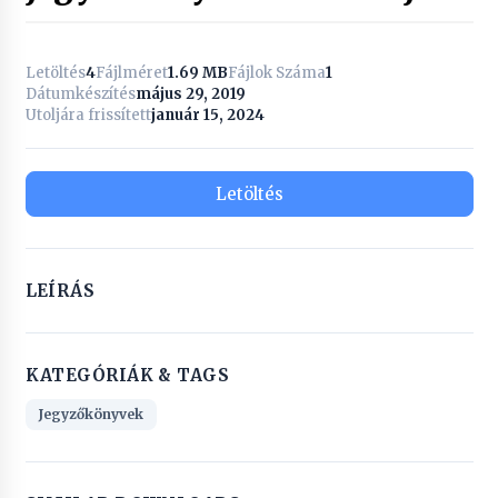
Letöltés
4
Fájlméret
1.69 MB
Fájlok Száma
1
Dátumkészítés
május 29, 2019
Utoljára frissített
január 15, 2024
Letöltés
LEÍRÁS
KATEGÓRIÁK & TAGS
Jegyzőkönyvek