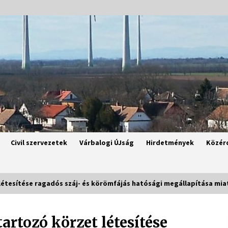
Civil szervezetek
Várbalogi ÚJság
Hirdetmények
Közér
létesítése ragadós száj- és körömfájás hatósági megállapítása miat
artozó körzet létesítése