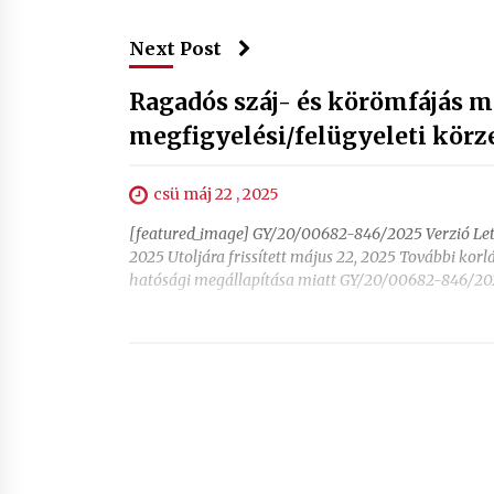
Next Post
Ragadós száj- és körömfájás me
megfigyelési/felügyeleti körz
csü máj 22 , 2025
[featured_image] GY/20/00682-846/2025 Verzió Letö
2025 Utoljára frissített május 22, 2025 További korl
hatósági megállapítása miatt GY/20/00682-846/2