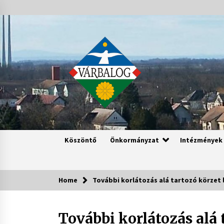
Skip
to
content
Köszöntő
Önkormányzat
Intézmények
Home
További korlátozás alá tartozó körzet 
További korlátozás alá t