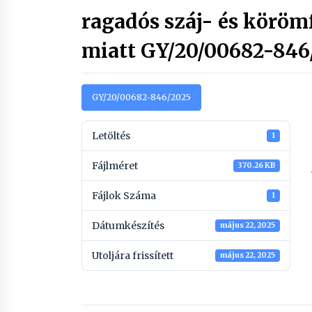
ragadós száj- és köröm
miatt GY/20/00682-846
GY/20/00682-846/2025
Letöltés
1
Fájlméret
370.26 KB
Fájlok Száma
1
Dátumkészítés
május 22, 2025
Utoljára frissített
május 22, 2025