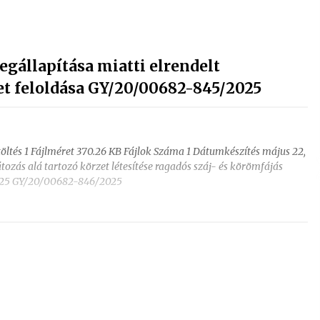
gállapítása miatti elrendelt
et feloldása GY/20/00682-845/2025
ltés 1 Fájlméret 370.26 KB Fájlok Száma 1 Dátumkészítés május 22,
átozás alá tartozó körzet létesítése ragadós száj- és körömfájás
025 GY/20/00682-846/2025