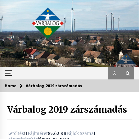
Skip
to
content
Home
Várbalog 2019 zárszámadás
Várbalog 2019 zárszámadás
Letöltés
11
Fájlméret
85.62 KB
Fájlok Száma
1