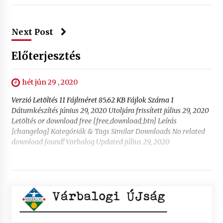
Next Post
Előterjesztés
hét jún 29 , 2020
Verzió Letöltés 11 Fájlméret 85.62 KB Fájlok Száma 1
Dátumkészítés június 29, 2020 Utoljára frissített július 29, 2020
Letöltés or download free [free_download_btn] Leírás
[changelog] Kategóriák & Tags Similar Downloads No related
download found! Varbalog Updated július 29, 2020