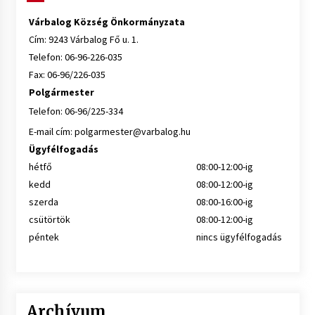
Várbalog Község Önkormányzata
Cím: 9243 Várbalog Fő u. 1.
Telefon: 06-96-226-035
Fax: 06-96/226-035
Polgármester
Telefon: 06-96/225-334
E-mail cím:
polgarmester@varbalog.hu
Ügyfélfogadás
hétfő
08:00-12:00-ig
kedd
08:00-12:00-ig
szerda
08:00-16:00-ig
csütörtök
08:00-12:00-ig
péntek
nincs ügyfélfogadás
Archívum