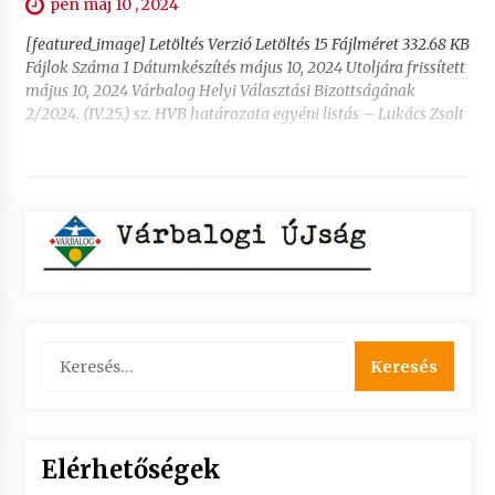
pén máj 10 , 2024
[featured_image] Letöltés Verzió Letöltés 15 Fájlméret 332.68 KB
Fájlok Száma 1 Dátumkészítés május 10, 2024 Utoljára frissített
május 10, 2024 Várbalog Helyi Választási Bizottságának
2/2024. (IV.25.) sz. HVB határozata egyéni listás – Lukács Zsolt
Keresés:
Elérhetőségek