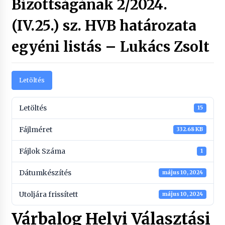
Bizottságának 2/2024.
(IV.25.) sz. HVB határozata
egyéni listás – Lukács Zsolt
Letöltés
Letöltés
15
Fájlméret
332.68 KB
Fájlok Száma
1
Dátumkészítés
május 10, 2024
Utoljára frissített
május 10, 2024
Várbalog Helyi Választási