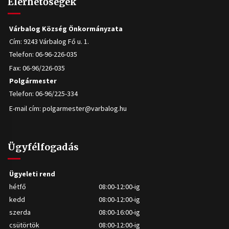
Elérhetőségek
Várbalog Község Önkormányzata
Cím: 9243 Várbalog Fő u. 1.
Telefon: 06-96-226-035
Fax: 06-96/226-035
Polgármester
Telefon: 06-96/225-334
E-mail cím:
polgarmester@varbalog.hu
Ügyfélfogadás
Ügyeleti rend
hétfő
08:00-12:00-ig
kedd
08:00-12:00-ig
szerda
08:00-16:00-ig
csütörtök
08:00-12:00-ig