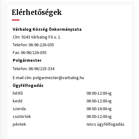
Elérhetőségek
Várbalog Község Önkormányzata
Cím: 9243 Várbalog Fő u. 1.
Telefon: 06-96-226-035
Fax: 06-96/226-035
Polgármester
Telefon: 06-96/225-334
E-mail cím:
polgarmester@varbalog.hu
Ügyfélfogadás
hétfő
08:00-12:00-ig
kedd
08:00-12:00-ig
szerda
08:00-16:00-ig
csütörtök
08:00-12:00-ig
péntek
nincs ügyfélfogadás