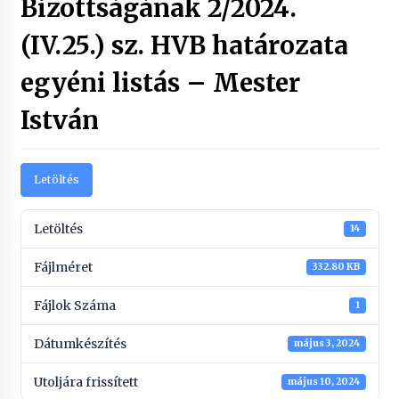
Bizottságának 2/2024.
(IV.25.) sz. HVB határozata
egyéni listás – Mester
István
Letöltés
Letöltés
14
Fájlméret
332.80 KB
Fájlok Száma
1
Dátumkészítés
május 3, 2024
Utoljára frissített
május 10, 2024