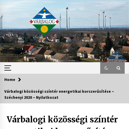
Skip
to
content
Home
Várbalogi közösségi színtér energetikai korszerűsítése –
Széchenyi 2020 – Nyilatkozat
Várbalogi közösségi színtér