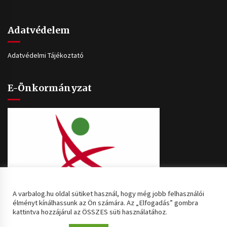
Adatvédelem
Adatvédelmi Tájékoztató
E-Önkormányzat
A varbalog.hu oldal sütiket használ, hogy még jobb felhasználói
élményt kínálhassunk az Ön számára. Az „Elfogadás” gombra
kattintva hozzájárul az ÖSSZES süti használatához.