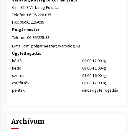
Várbalog Község Önkormányzata
Cím: 9243 Várbalog Fő u. 1.
Telefon: 06-96-226-035
Fax: 06-96/226-035
Polgármester
Telefon: 06-96/225-334
E-mail cím:
polgarmester@varbalog.hu
Ügyfélfogadás
hétfő
08:00-12:00-ig
kedd
08:00-12:00-ig
szerda
08:00-16:00-ig
csütörtök
08:00-12:00-ig
péntek
nincs ügyfélfogadás
Archívum