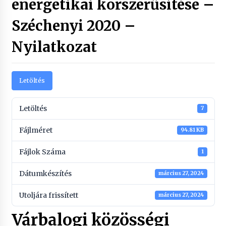
energetikai korszerűsítése –
Széchenyi 2020 –
Nyilatkozat
Letöltés
Letöltés
7
Fájlméret
94.81 KB
Fájlok Száma
1
Dátumkészítés
március 27, 2024
Utoljára frissített
március 27, 2024
Várbalogi közösségi