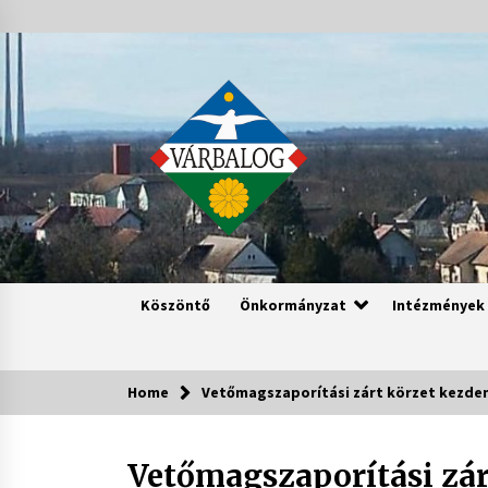
Skip
to
content
Köszöntő
Önkormányzat
Intézmények
Home
Vetőmagszaporítási zárt körzet kezdemé
Vetőmagszaporítási zá