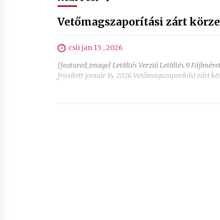
Vetőmagszaporítási zárt körze
csü jan 15 , 2026
[featured_image] Letöltés Verzió Letöltés 9 Fájlmér
frissített január 14, 2026 Vetőmagszaporítási zárt k