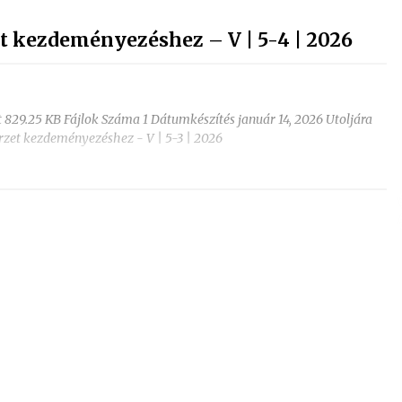
t kezdeményezéshez – V | 5-4 | 2026
et 829.25 KB Fájlok Száma 1 Dátumkészítés január 14, 2026 Utoljára
örzet kezdeményezéshez - V | 5-3 | 2026