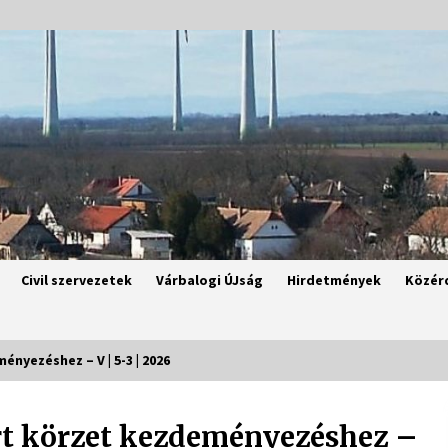
Civil szervezetek
Várbalogi ÚJság
Hirdetmények
Közér
nyezéshez – V | 5-3 | 2026
rt körzet kezdeményezéshez –