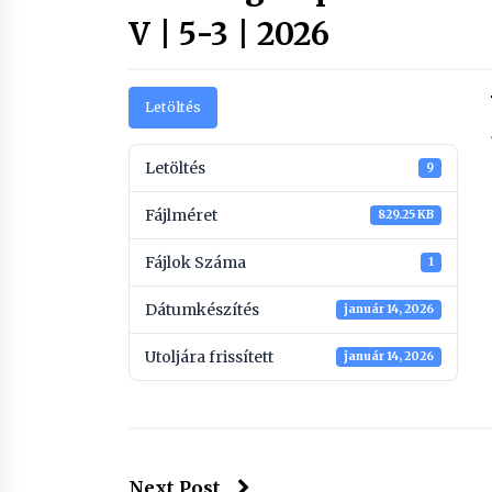
V | 5-3 | 2026
Letöltés
Letöltés
9
Fájlméret
829.25 KB
Fájlok Száma
1
Dátumkészítés
január 14, 2026
Utoljára frissített
január 14, 2026
Next Post