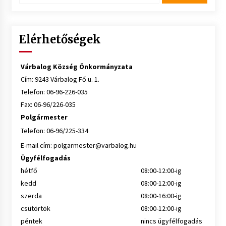
Elérhetőségek
Várbalog Község Önkormányzata
Cím: 9243 Várbalog Fő u. 1.
Telefon: 06-96-226-035
Fax: 06-96/226-035
Polgármester
Telefon: 06-96/225-334
E-mail cím:
polgarmester@varbalog.hu
Ügyfélfogadás
hétfő
08:00-12:00-ig
kedd
08:00-12:00-ig
szerda
08:00-16:00-ig
csütörtök
08:00-12:00-ig
péntek
nincs ügyfélfogadás