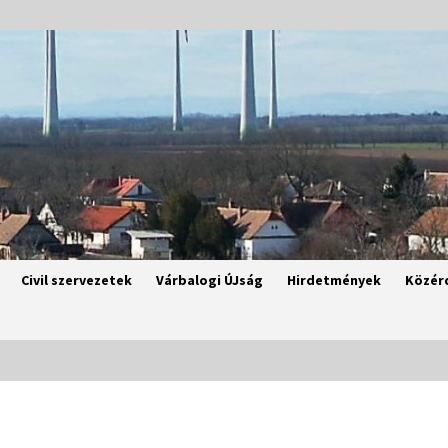
Civil szervezetek
Várbalogi ÚJság
Hirdetmények
Közér