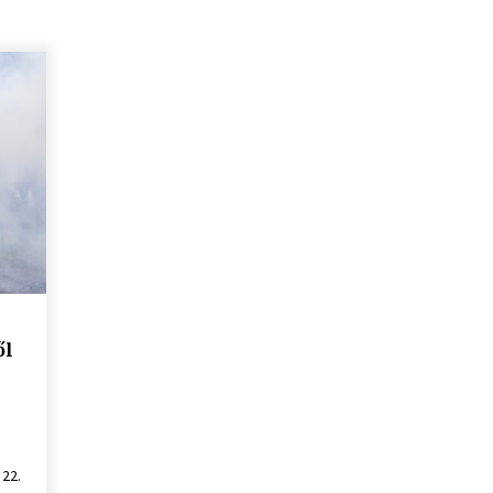
ől
 22.