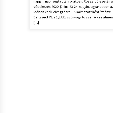
napján, napnyugta utáni órákban. Rossz idő esetén a
védekezés 2020. június 23-24. napján, ugyanebben a
időben kerül elvégzésre. Alkalmazott készítmény:
Deltasect Plus 1,2 ULV szúnyogirtó szer. A készítmén
[…]