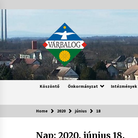
Skip
to
content
Köszöntő
Önkormányzat
Intézmények
Home
2020
június
18
Nap:
2020. június 18.