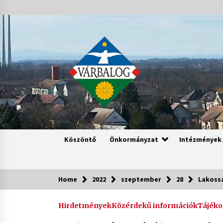
Skip
to
content
Köszöntő
Önkormányzat
Intézmények
Home
2022
szeptember
28
Lakossá
Hirdetmények
Közérdekű információk
Tájéko