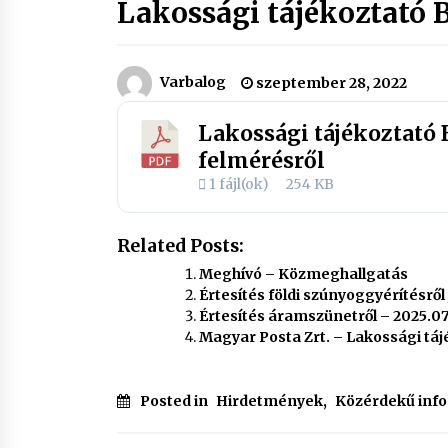
Lakossági tájékoztató 
Varbalog
szeptember 28, 2022
Lakossági tájékoztató
felmérésről
1 fájl(ok)
254 KB
Related Posts:
Meghívó – Közmeghallgatás
Értesítés földi szúnyoggyérítésről
Értesítés áramszünetről – 2025.07
Magyar Posta Zrt. – Lakossági tá
Posted in
Hirdetmények
,
Közérdekű inf