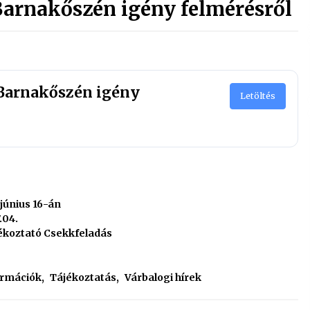
Barnakőszén igény felmérésről
 Barnakőszén igény
Letöltés
 június 16-án
.04.
jékoztató Csekkfeladás
ormációk
,
Tájékoztatás
,
Várbalogi hírek