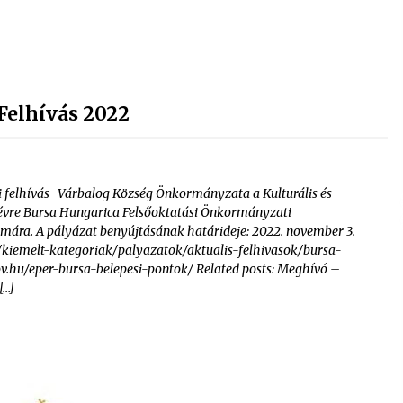
elhívás 2022
lhívás Várbalog Község Önkormányzata a Kulturális és
évre Bursa Hungarica Felsőoktatási Önkormányzati
zámára. A pályázat benyújtásának határideje: 2022. november 3.
a/kiemelt-kategoriak/palyazatok/aktualis-felhivasok/bursa-
gov.hu/eper-bursa-belepesi-pontok/ Related posts: Meghívó –
[…]