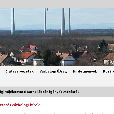
Civil szervezetek
Várbalogi ÚJság
Hirdetmények
Közér
gi tájékoztató Barnakőszén igény felmérésről
ztatás
Várbalogi hírek