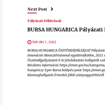
Next Post
Pályázati felhívások
BURSA HUNGARICA Pályázati F
hét okt 3 , 2022
BURSA HUNGARICA ÖSZTÖNDÍJPÁLYÁZAT Pályázati fe
Innovációs Minisztériummal együttműködve, 2023. 
Ösztöndíjpályázatot ír ki felsőoktatási hallgatók s
Részletes információ: https://emet.gov.hu/kategori
hungarica/ Eper Bursa belépési pont: https://emet.
Közmeghallgatás Értesítés földi szúnyoggyérítésről 