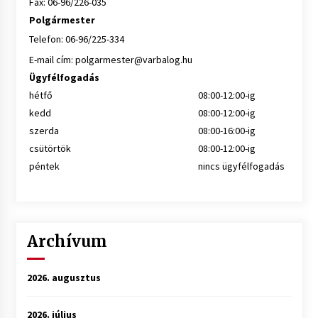
Fax: 06-96/226-035
Polgármester
Telefon: 06-96/225-334
E-mail cím:
polgarmester@varbalog.hu
Ügyfélfogadás
hétfő
08:00-12:00-ig
kedd
08:00-12:00-ig
szerda
08:00-16:00-ig
csütörtök
08:00-12:00-ig
péntek
nincs ügyfélfogadás
Archívum
2026. augusztus
2026. július